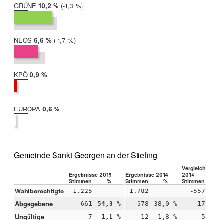
GRÜNE
2019:
10,2 %
Differenz:
-1,3 %
2014:
11,6 %
NEOS
2019:
6,6 %
Differenz:
-1,7 %
2014:
8,3 %
KPÖ
2019:
0,9 %
2014:
nicht
teilgenommen
EUROPA
2019:
0,6 %
2014:
nicht
teilgenommen
Gemeinde Sankt Georgen an der Stiefing
Vergleich 2019
Ergebnisse 2019
Ergebnisse 2014
2014
Stimmen
%
Stimmen
%
Stimmen
Wahlberechtigte
1.225
1.782
-557
Abgegebene
661
54,0 %
678
38,0 %
-17
+1
Ungültige
7
1,1 %
12
1,8 %
-5
-