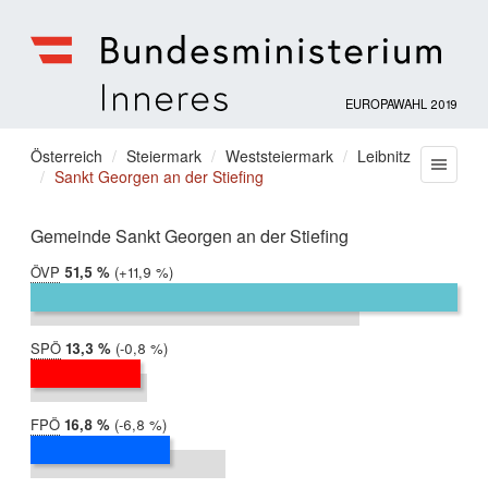
EUROPAWAHL 2019
Bundesministerium
für
Sie
Österreich
Steiermark
Weststeiermark
Leibnitz
Menu
Inneres
Sankt Georgen an der Stiefing
befinden
sich
hier:
Gemeinde Sankt Georgen an der Stiefing
ÖVP
2019:
51,5 %
Differenz:
+11,9 %
2014:
39,6 %
SPÖ
2019:
13,3 %
Differenz:
-0,8 %
2014:
14,1 %
FPÖ
2019:
16,8 %
Differenz:
-6,8 %
2014:
23,6 %