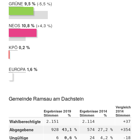
GRÜNE
2019:
9,5 %
Differenz:
-5,5 %
2014:
15,1 %
NEOS
2019:
10,8 %
Differenz:
+4,3 %
2014:
6,5 %
KPÖ
2019:
0,2 %
2014:
nicht
teilgenommen
EUROPA
2019:
1,6 %
2014:
nicht
teilgenommen
Gemeinde Ramsau am Dachstein
Vergleich 2019
Ergebnisse 2019
Ergebnisse 2014
2014
Stimmen
%
Stimmen
%
Stimmen
Wahlberechtigte
2.151
2.114
+37
Abgegebene
928
43,1 %
574
27,2 %
+354
+1
Ungültige
6
0,6 %
24
4,2 %
-18
-