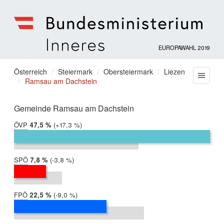
EUROPAWAHL 2019
Bundesministerium
für
Sie
Österreich
Steiermark
Obersteiermark
Liezen
Menu
Inneres
Ramsau am Dachstein
befinden
sich
hier:
Gemeinde Ramsau am Dachstein
ÖVP
2019:
47,5 %
Differenz:
+17,3 %
2014:
30,2 %
SPÖ
2019:
7,8 %
Differenz:
-3,8 %
2014:
11,6 %
FPÖ
2019:
22,5 %
Differenz:
-9,0 %
2014:
31,5 %