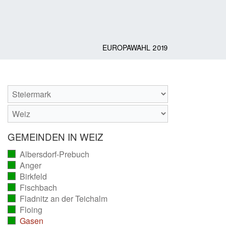
EUROPAWAHL 2019
GEMEINDEN IN WEIZ
Albersdorf-Prebuch
(vollständig
Anger
ausgezählt)
(vollständig
Birkfeld
ausgezählt)
(vollständig
Fischbach
ausgezählt)
(vollständig
Fladnitz an der Teichalm
ausgezählt)
(vollständig
Floing
ausgezählt)
(vollständig
Gasen
ausgezählt)
(vollständig