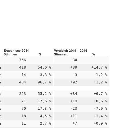
Ergebnisse 2014
Vergleich 2019 – 2014
Stimmen
%
Stimmen
%
766
-34
%
418
54,6 %
+89
+14,7 %
%
14
3,3 %
-3
-1,2 %
%
404
96,7 %
+92
+1,2 %
%
223
55,2 %
+84
+6,7 %
%
71
17,6 %
+19
+0,6 %
%
70
17,3 %
-23
-7,9 %
%
18
4,5 %
+11
+1,4 %
%
11
2,7 %
+7
+0,9 %