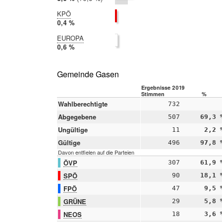
2014:
2,7 %
KPÖ
2019:
0,4 %
2014:
EUROPA
nicht
2019:
0,6 %
teilgenommen
2014:
nicht
teilgenommen
Gemeinde Gasen
Ergebnisse 2019
Stimmen
%
Wahlberechtigte
732
Abgegebene
507
69,3 
Ungültige
11
2,2 
Gültige
496
97,8 
Davon entfielen auf die Parteien
ÖVP
307
61,9 
SPÖ
90
18,1 
FPÖ
47
9,5 
GRÜNE
29
5,8 
NEOS
18
3,6 