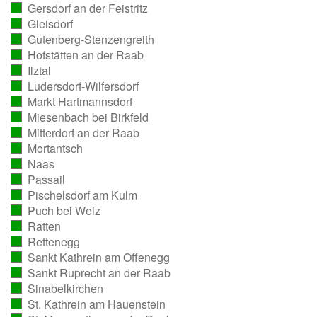
Gersdorf an der Feistritz
ausgezählt)
(vollständig
Gleisdorf
ausgezählt)
(vollständig
Gutenberg-Stenzengreith
ausgezählt)
(vollständig
Hofstätten an der Raab
ausgezählt)
(vollständig
Ilztal
ausgezählt)
(vollständig
Ludersdorf-Wilfersdorf
ausgezählt)
(vollständig
Markt Hartmannsdorf
ausgezählt)
(vollständig
Miesenbach bei Birkfeld
ausgezählt)
(vollständig
Mitterdorf an der Raab
ausgezählt)
(vollständig
Mortantsch
ausgezählt)
(vollständig
Naas
ausgezählt)
(vollständig
Passail
ausgezählt)
(vollständig
Pischelsdorf am Kulm
ausgezählt)
(vollständig
Puch bei Weiz
ausgezählt)
(vollständig
Ratten
ausgezählt)
(vollständig
Rettenegg
ausgezählt)
(vollständig
Sankt Kathrein am Offenegg
ausgezählt)
(vollständig
Sankt Ruprecht an der Raab
ausgezählt)
(vollständig
Sinabelkirchen
ausgezählt)
(vollständig
St. Kathrein am Hauenstein
ausgezählt)
(vollständig