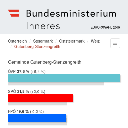
EUROPAWAHL 2019
Bundesministerium
für
Sie
Österreich
Steiermark
Oststeiermark
Weiz
Menu
Inneres
Gutenberg-Stenzengreith
befinden
sich
hier:
Gemeinde Gutenberg-Stenzengreith
ÖVP
2019:
37,6 %
Differenz:
+5,4 %
2014:
32,2 %
SPÖ
2019:
21,8 %
Differenz:
+2,0 %
2014:
19,8 %
FPÖ
2019:
19,6 %
Differenz:
-0,2 %
2014:
19,8 %