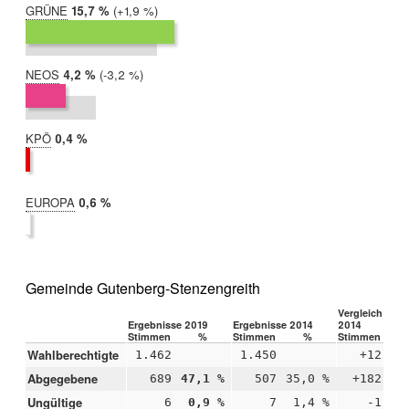
GRÜNE
2019:
15,7 %
Differenz:
+1,9 %
2014:
13,8 %
NEOS
2019:
4,2 %
Differenz:
-3,2 %
2014:
7,4 %
KPÖ
2019:
0,4 %
2014:
nicht
teilgenommen
EUROPA
2019:
0,6 %
2014:
nicht
teilgenommen
Gemeinde Gutenberg-Stenzengreith
Vergleich 2019
Ergebnisse 2019
Ergebnisse 2014
2014
Stimmen
%
Stimmen
%
Stimmen
Wahlberechtigte
1.462
1.450
+12
Abgegebene
689
47,1 %
507
35,0 %
+182
+1
Ungültige
6
0,9 %
7
1,4 %
-1
-