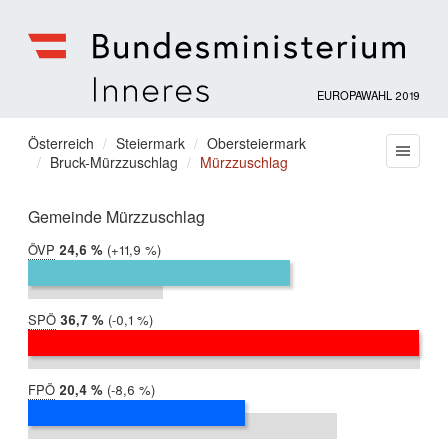
EUROPAWAHL 2019
Bundesministerium
für
Sie
Österreich
Steiermark
Obersteiermark
Menu
Inneres
Bruck-Mürzzuschlag
Mürzzuschlag
befinden
sich
hier:
Gemeinde Mürzzuschlag
ÖVP
2019:
24,6 %
Differenz:
+11,9 %
2014:
12,7 %
SPÖ
2019:
36,7 %
Differenz:
-0,1 %
2014:
36,8 %
FPÖ
2019:
20,4 %
Differenz:
-8,6 %
2014:
29,0 %