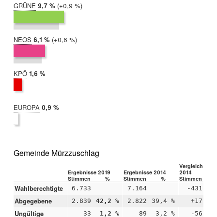
GRÜNE
2019:
9,7 %
Differenz:
+0,9 %
2014:
8,8 %
NEOS
2019:
6,1 %
Differenz:
+0,6 %
2014:
5,4 %
KPÖ
2019:
1,6 %
2014:
nicht
teilgenommen
EUROPA
2019:
0,9 %
2014:
nicht
teilgenommen
Gemeinde Mürzzuschlag
Vergleich 2019
Ergebnisse 2019
Ergebnisse 2014
2014
Stimmen
%
Stimmen
%
Stimmen
Wahlberechtigte
6.733
7.164
-431
Abgegebene
2.839
42,2 %
2.822
39,4 %
+17
+
Ungültige
33
1,2 %
89
3,2 %
-56
-