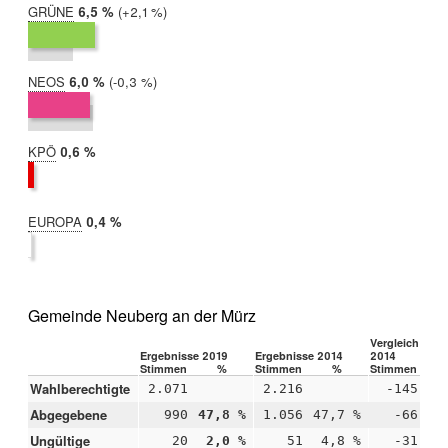
GRÜNE
2019:
6,5 %
Differenz:
+2,1 %
2014:
4,4 %
NEOS
2019:
6,0 %
Differenz:
-0,3 %
2014:
6,3 %
KPÖ
2019:
0,6 %
2014:
nicht
teilgenommen
EUROPA
2019:
0,4 %
2014:
nicht
teilgenommen
Gemeinde Neuberg an der Mürz
Vergleich 2019
Ergebnisse 2019
Ergebnisse 2014
2014
Stimmen
%
Stimmen
%
Stimmen
Wahlberechtigte
2.071
2.216
-145
Abgegebene
990
47,8 %
1.056
47,7 %
-66
+
Ungültige
20
2,0 %
51
4,8 %
-31
-