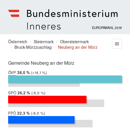
EUROPAWAHL 2019
Bundesministerium
für
Sie
Österreich
Steiermark
Obersteiermark
Menu
Inneres
Bruck-Mürzzuschlag
Neuberg an der Mürz
befinden
sich
hier:
Gemeinde Neuberg an der Mürz
ÖVP
2019:
38,0 %
Differenz:
+14,1 %
2014:
24,0 %
SPÖ
2019:
26,2 %
Differenz:
-6,0 %
2014:
32,1 %
FPÖ
2019:
22,3 %
Differenz:
-6,0 %
2014:
28,3 %