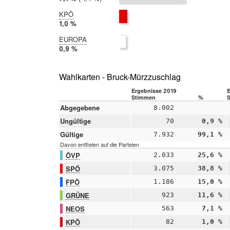
2014:
8,5 %
KPÖ
2019:
1,0 %
2014:
EUROPA
nicht
2019:
0,9 %
teilgenommen
2014:
nicht
teilgenommen
Wahlkarten - Bruck-Mürzzuschlag
Ergebnisse 2019
Stimmen
%
Abgegebene
8.002
Ungültige
70
0,9 %
Gültige
7.932
99,1 %
Davon entfielen auf die Parteien
ÖVP
2.033
25,6 %
SPÖ
3.075
38,8 %
FPÖ
1.186
15,0 %
GRÜNE
923
11,6 %
NEOS
563
7,1 %
KPÖ
82
1,0 %