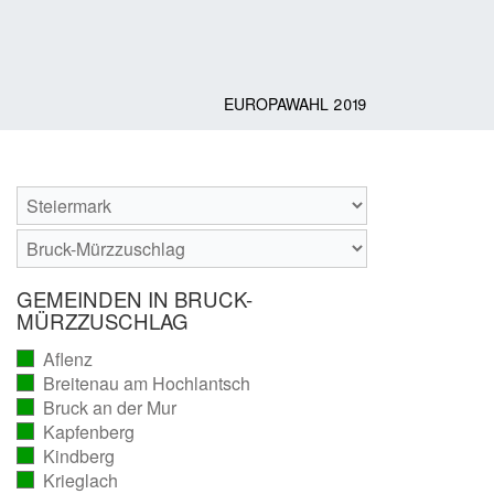
EUROPAWAHL 2019
GEMEINDEN IN BRUCK-
MÜRZZUSCHLAG
Aflenz
(vollständig
Breitenau am Hochlantsch
ausgezählt)
(vollständig
Bruck an der Mur
ausgezählt)
(vollständig
Kapfenberg
ausgezählt)
(vollständig
Kindberg
ausgezählt)
(vollständig
Krieglach
ausgezählt)
(vollständig