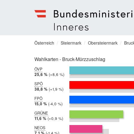
Bundesministerium
für
Sie
Österreich
Steiermark
Obersteiermark
Bruc
Inneres
befinden
Menu
sich
Wahlkarten - Bruck-Mürzzuschlag
hier:
ÖVP
2019:
25,6 %
Differenz:
+8,6 %
2014:
17,0 %
SPÖ
2019:
38,8 %
Differenz:
+1,9 %
2014:
36,9 %
FPÖ
2019:
15,0 %
Differenz:
-4,0 %
2014:
19,0 %
GRÜNE
2019:
11,6 %
Differenz:
+0,9 %
2014:
10,8 %
NEOS
2019:
7,1 %
Differenz:
-1,4 %