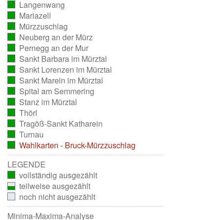
Langenwang
ausgezählt)
(vollständig
Mariazell
ausgezählt)
(vollständig
Mürzzuschlag
ausgezählt)
(vollständig
Neuberg an der Mürz
ausgezählt)
(vollständig
Pernegg an der Mur
ausgezählt)
(vollständig
Sankt Barbara im Mürztal
ausgezählt)
(vollständig
Sankt Lorenzen im Mürztal
ausgezählt)
(vollständig
Sankt Marein im Mürztal
ausgezählt)
(vollständig
Spital am Semmering
ausgezählt)
(vollständig
Stanz im Mürztal
ausgezählt)
(vollständig
Thörl
ausgezählt)
(vollständig
Tragöß-Sankt Katharein
ausgezählt)
(vollständig
Turnau
ausgezählt)
(vollständig
Wahlkarten - Bruck-Mürzzuschlag
ausgezählt)
(vollständig
ausgezählt)
LEGENDE
vollständig ausgezählt
teilweise ausgezählt
noch nicht ausgezählt
Minima-Maxima-Analyse