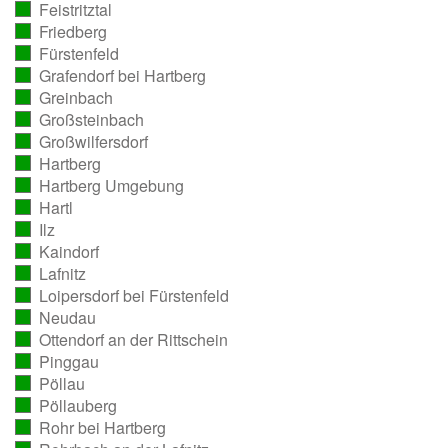
Feistritztal
ausgezählt)
(vollständig
Friedberg
ausgezählt)
(vollständig
Fürstenfeld
ausgezählt)
(vollständig
Grafendorf bei Hartberg
ausgezählt)
(vollständig
Greinbach
ausgezählt)
(vollständig
Großsteinbach
ausgezählt)
(vollständig
Großwilfersdorf
ausgezählt)
(vollständig
Hartberg
ausgezählt)
(vollständig
Hartberg Umgebung
ausgezählt)
(vollständig
Hartl
ausgezählt)
(vollständig
Ilz
ausgezählt)
(vollständig
Kaindorf
ausgezählt)
(vollständig
Lafnitz
ausgezählt)
(vollständig
Loipersdorf bei Fürstenfeld
ausgezählt)
(vollständig
Neudau
ausgezählt)
(vollständig
Ottendorf an der Rittschein
ausgezählt)
(vollständig
Pinggau
ausgezählt)
(vollständig
Pöllau
ausgezählt)
(vollständig
Pöllauberg
ausgezählt)
(vollständig
Rohr bei Hartberg
ausgezählt)
(vollständig