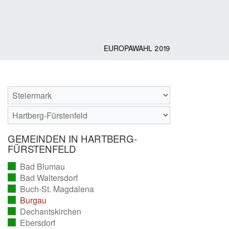
EUROPAWAHL 2019
GEMEINDEN IN HARTBERG-
FÜRSTENFELD
Bad Blumau
(vollständig
Bad Waltersdorf
ausgezählt)
(vollständig
Buch-St. Magdalena
ausgezählt)
(vollständig
Burgau
ausgezählt)
(vollständig
Dechantskirchen
ausgezählt)
(vollständig
Ebersdorf
ausgezählt)
(vollständig