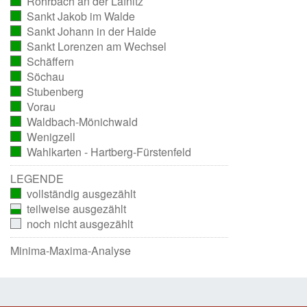
Rohrbach an der Lafnitz
ausgezählt)
(vollständig
Sankt Jakob im Walde
ausgezählt)
(vollständig
Sankt Johann in der Haide
ausgezählt)
(vollständig
Sankt Lorenzen am Wechsel
ausgezählt)
(vollständig
Schäffern
ausgezählt)
(vollständig
Söchau
ausgezählt)
(vollständig
Stubenberg
ausgezählt)
(vollständig
Vorau
ausgezählt)
(vollständig
Waldbach-Mönichwald
ausgezählt)
(vollständig
Wenigzell
ausgezählt)
(vollständig
Wahlkarten - Hartberg-Fürstenfeld
ausgezählt)
(vollständig
ausgezählt)
LEGENDE
vollständig ausgezählt
teilweise ausgezählt
noch nicht ausgezählt
Minima-Maxima-Analyse