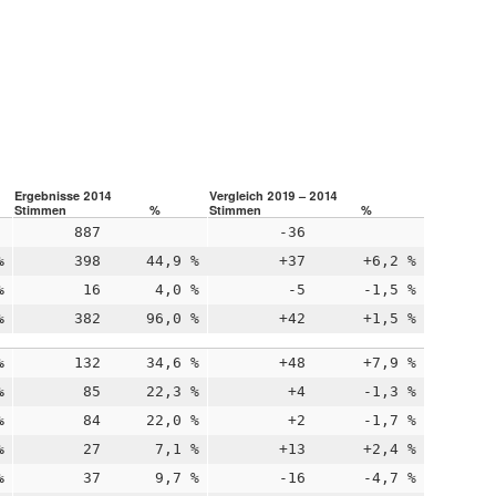
Ergebnisse 2014
Vergleich 2019 – 2014
Stimmen
%
Stimmen
%
887
-36
%
398
44,9 %
+37
+6,2 %
%
16
4,0 %
-5
-1,5 %
%
382
96,0 %
+42
+1,5 %
%
132
34,6 %
+48
+7,9 %
%
85
22,3 %
+4
-1,3 %
%
84
22,0 %
+2
-1,7 %
%
27
7,1 %
+13
+2,4 %
%
37
9,7 %
-16
-4,7 %