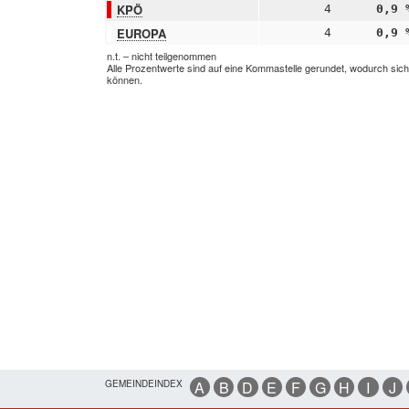
KPÖ
4
0,9 
EUROPA
4
0,9 
n.t. – nicht teilgenommen
Alle Prozentwerte sind auf eine Kommastelle gerundet, wodurch sic
können.
GEMEINDEINDEX
A
B
D
E
F
G
H
I
J