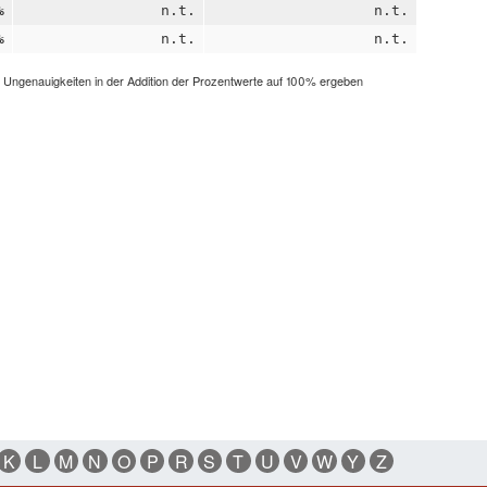
%
n.t.
n.t.
%
n.t.
n.t.
h Ungenauigkeiten in der Addition der Prozentwerte auf 100% ergeben
K
L
M
N
O
P
R
S
T
U
V
W
Y
Z