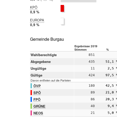
2014:
9,7 %
KPÖ
2019:
0,9 %
2014:
EUROPA
nicht
2019:
0,9 %
teilgenommen
2014:
nicht
teilgenommen
Gemeinde Burgau
Ergebnisse 2019
Stimmen
%
Wahlberechtigte
851
Abgegebene
435
51,1 
Ungültige
11
2,5 
Gültige
424
97,5 
Davon entfielen auf die Parteien
ÖVP
180
42,5 
SPÖ
89
21,0 
FPÖ
86
20,3 
GRÜNE
40
9,4 
NEOS
21
5,0 