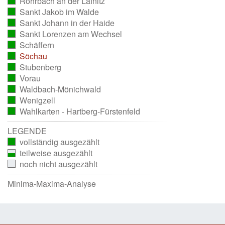
Rohrbach an der Lafnitz
ausgezählt)
(vollständig
Sankt Jakob im Walde
ausgezählt)
(vollständig
Sankt Johann in der Haide
ausgezählt)
(vollständig
Sankt Lorenzen am Wechsel
ausgezählt)
(vollständig
Schäffern
ausgezählt)
(vollständig
Söchau
ausgezählt)
(vollständig
Stubenberg
ausgezählt)
(vollständig
Vorau
ausgezählt)
(vollständig
Waldbach-Mönichwald
ausgezählt)
(vollständig
Wenigzell
ausgezählt)
(vollständig
Wahlkarten - Hartberg-Fürstenfeld
ausgezählt)
(vollständig
ausgezählt)
LEGENDE
vollständig ausgezählt
teilweise ausgezählt
noch nicht ausgezählt
Minima-Maxima-Analyse