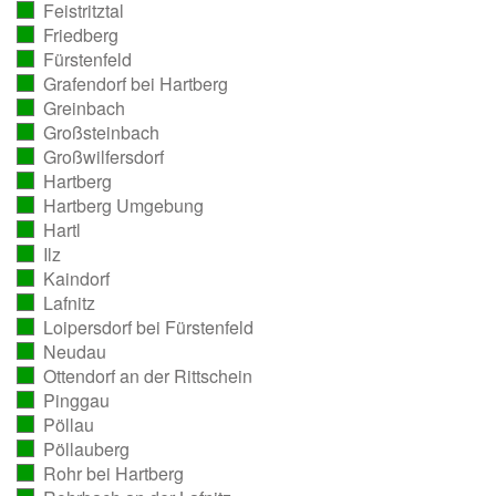
Feistritztal
ausgezählt)
(vollständig
Friedberg
ausgezählt)
(vollständig
Fürstenfeld
ausgezählt)
(vollständig
Grafendorf bei Hartberg
ausgezählt)
(vollständig
Greinbach
ausgezählt)
(vollständig
Großsteinbach
ausgezählt)
(vollständig
Großwilfersdorf
ausgezählt)
(vollständig
Hartberg
ausgezählt)
(vollständig
Hartberg Umgebung
ausgezählt)
(vollständig
Hartl
ausgezählt)
(vollständig
Ilz
ausgezählt)
(vollständig
Kaindorf
ausgezählt)
(vollständig
Lafnitz
ausgezählt)
(vollständig
Loipersdorf bei Fürstenfeld
ausgezählt)
(vollständig
Neudau
ausgezählt)
(vollständig
Ottendorf an der Rittschein
ausgezählt)
(vollständig
Pinggau
ausgezählt)
(vollständig
Pöllau
ausgezählt)
(vollständig
Pöllauberg
ausgezählt)
(vollständig
Rohr bei Hartberg
ausgezählt)
(vollständig