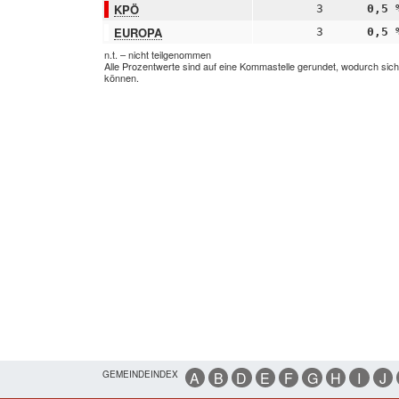
KPÖ
3
0,5 
EUROPA
3
0,5 
n.t. – nicht teilgenommen
Alle Prozentwerte sind auf eine Kommastelle gerundet, wodurch sic
können.
GEMEINDEINDEX
A
B
D
E
F
G
H
I
J