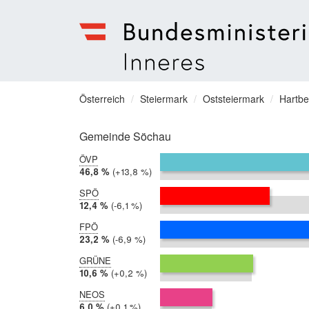
Bundesministerium
für
Sie
Österreich
Steiermark
Oststeiermark
Hartbe
Inneres
befinden
Menu
sich
Gemeinde Söchau
hier:
ÖVP
2019:
46,8 %
Differenz:
+13,8 %
2014:
33,0 %
SPÖ
2019:
12,4 %
Differenz:
-6,1 %
2014:
18,6 %
FPÖ
2019:
23,2 %
Differenz:
-6,9 %
2014:
30,1 %
GRÜNE
2019:
10,6 %
Differenz:
+0,2 %
2014:
10,4 %
NEOS
2019:
6,0 %
Differenz:
+0,1 %