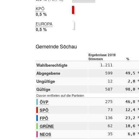
2014:
5,9 %
KPÖ
2019:
0,5 %
2014:
EUROPA
nicht
2019:
0,5 %
teilgenommen
2014:
nicht
teilgenommen
Gemeinde Söchau
Ergebnisse 2019
Stimmen
%
Wahlberechtigte
1.211
Abgegebene
599
49,5 
Ungültige
12
2,0 
Gültige
587
98,0 
Davon entfielen auf die Parteien
ÖVP
275
46,8 
SPÖ
73
12,4 
FPÖ
136
23,2 
GRÜNE
62
10,6 
NEOS
35
6,0 