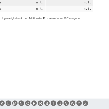
%
n.t.
n.t.
%
n.t.
n.t.
h Ungenauigkeiten in der Addition der Prozentwerte auf 100% ergeben
K
L
M
N
O
P
R
S
T
U
V
W
Y
Z