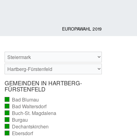
EUROPAWAHL 2019
GEMEINDEN IN HARTBERG-
FÜRSTENFELD
Bad Blumau
(vollständig
Bad Waltersdorf
ausgezählt)
(vollständig
Buch-St. Magdalena
ausgezählt)
(vollständig
Burgau
ausgezählt)
(vollständig
Dechantskirchen
ausgezählt)
(vollständig
Ebersdorf
ausgezählt)
(vollständig