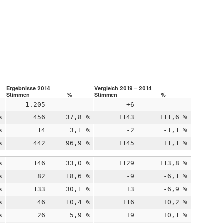
Ergebnisse 2014
Vergleich 2019 – 2014
Stimmen
%
Stimmen
%
1.205
+6
%
456
37,8 %
+143
+11,6 %
%
14
3,1 %
-2
-1,1 %
%
442
96,9 %
+145
+1,1 %
%
146
33,0 %
+129
+13,8 %
%
82
18,6 %
-9
-6,1 %
%
133
30,1 %
+3
-6,9 %
%
46
10,4 %
+16
+0,2 %
%
26
5,9 %
+9
+0,1 %