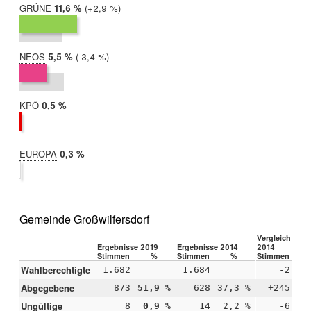
GRÜNE
2019:
11,6 %
Differenz:
+2,9 %
2014:
8,6 %
NEOS
2019:
5,5 %
Differenz:
-3,4 %
2014:
9,0 %
KPÖ
2019:
0,5 %
2014:
nicht
teilgenommen
EUROPA
2019:
0,3 %
2014:
nicht
teilgenommen
Gemeinde Großwilfersdorf
Vergleich 2019
Ergebnisse 2019
Ergebnisse 2014
2014
Stimmen
%
Stimmen
%
Stimmen
Wahlberechtigte
1.682
1.684
-2
Abgegebene
873
51,9 %
628
37,3 %
+245
+1
Ungültige
8
0,9 %
14
2,2 %
-6
-