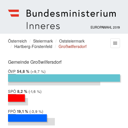
EUROPAWAHL 2019
Bundesministerium
für
Sie
Österreich
Steiermark
Oststeiermark
Menu
Inneres
Hartberg-Fürstenfeld
Großwilfersdorf
befinden
sich
hier:
Gemeinde Großwilfersdorf
ÖVP
2019:
54,8 %
Differenz:
+9,7 %
2014:
45,1 %
SPÖ
2019:
8,2 %
Differenz:
-1,6 %
2014:
9,8 %
FPÖ
2019:
19,1 %
Differenz:
-3,9 %
2014:
23,0 %