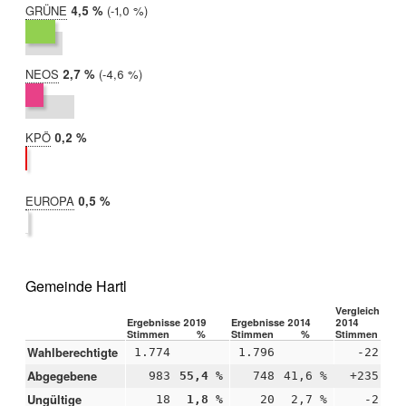
GRÜNE
2019:
4,5 %
Differenz:
-1,0 %
2014:
5,5 %
NEOS
2019:
2,7 %
Differenz:
-4,6 %
2014:
7,3 %
KPÖ
2019:
0,2 %
2014:
nicht
teilgenommen
EUROPA
2019:
0,5 %
2014:
nicht
teilgenommen
Gemeinde Hartl
Vergleich 2019
Ergebnisse 2019
Ergebnisse 2014
2014
Stimmen
%
Stimmen
%
Stimmen
Wahlberechtigte
1.774
1.796
-22
Abgegebene
983
55,4 %
748
41,6 %
+235
+1
Ungültige
18
1,8 %
20
2,7 %
-2
-