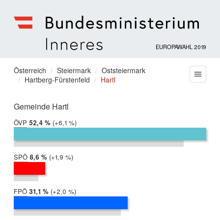
EUROPAWAHL 2019
Bundesministerium
für
Sie
Österreich
Steiermark
Oststeiermark
Menu
Inneres
Hartberg-Fürstenfeld
Hartl
befinden
sich
hier:
Gemeinde Hartl
ÖVP
2019:
52,4 %
Differenz:
+6,1 %
2014:
46,3 %
SPÖ
2019:
8,6 %
Differenz:
+1,9 %
2014:
6,7 %
FPÖ
2019:
31,1 %
Differenz:
+2,0 %
2014:
29,1 %