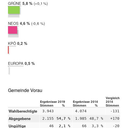
GRÜNE
2019:
5,8 %
Differenz:
+0,1 %
2014:
5,7 %
NEOS
2019:
4,6 %
Differenz:
-0,6 %
2014:
5,2 %
KPÖ
2019:
0,2 %
2014:
nicht
teilgenommen
EUROPA
2019:
0,5 %
2014:
nicht
teilgenommen
Gemeinde Vorau
Vergleich 2019
Ergebnisse 2019
Ergebnisse 2014
2014
Stimmen
%
Stimmen
%
Stimmen
Wahlberechtigte
3.943
4.074
-131
Abgegebene
2.155
54,7 %
1.985
48,7 %
+170
+5
Ungültige
46
2,1 %
66
3,3 %
-20
-1