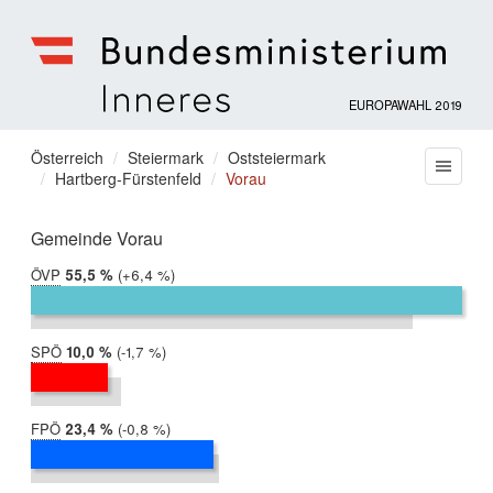
EUROPAWAHL 2019
Bundesministerium
für
Sie
Österreich
Steiermark
Oststeiermark
Menu
Inneres
Hartberg-Fürstenfeld
Vorau
befinden
sich
hier:
Gemeinde Vorau
ÖVP
2019:
55,5 %
Differenz:
+6,4 %
2014:
49,1 %
SPÖ
2019:
10,0 %
Differenz:
-1,7 %
2014:
11,6 %
FPÖ
2019:
23,4 %
Differenz:
-0,8 %
2014:
24,2 %