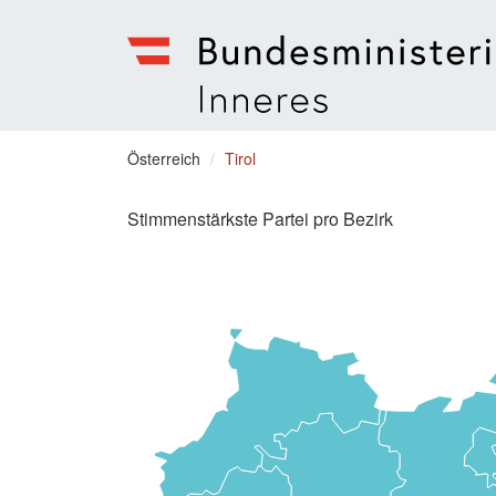
Bundesministerium
für
Sie
Österreich
Tirol
Inneres
befinden
Menu
sich
Stimmenstärkste Partei pro Bezirk
hier: