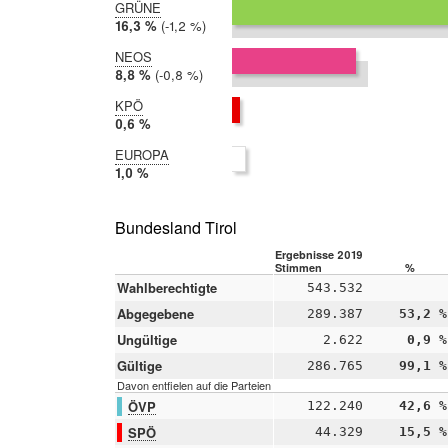
GRÜNE
2019:
16,3 %
Differenz:
-1,2 %
2014:
17,5 %
NEOS
2019:
8,8 %
Differenz:
-0,8 %
2014:
9,7 %
KPÖ
2019:
0,6 %
2014:
EUROPA
nicht
2019:
1,0 %
teilgenommen
2014:
nicht
teilgenommen
Bundesland Tirol
Ergebnisse 2019
Stimmen
%
Wahlberechtigte
543.532
Abgegebene
289.387
53,2 %
Ungültige
2.622
0,9 %
Gültige
286.765
99,1 %
Davon entfielen auf die Parteien
ÖVP
122.240
42,6 %
SPÖ
44.329
15,5 %