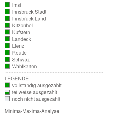
Imst
(vollständig
Innsbruck Stadt
ausgezählt)
(vollständig
Innsbruck-Land
ausgezählt)
(vollständig
Kitzbühel
ausgezählt)
(vollständig
Kufstein
ausgezählt)
(vollständig
Landeck
ausgezählt)
(vollständig
Lienz
ausgezählt)
(vollständig
Reutte
ausgezählt)
(vollständig
Schwaz
ausgezählt)
(vollständig
Wahlkarten
ausgezählt)
(vollständig
ausgezählt)
LEGENDE
vollständig ausgezählt
teilweise ausgezählt
noch nicht ausgezählt
Minima-Maxima-Analyse