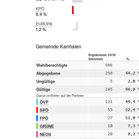
2014:
2,8 %
KPÖ
2019:
0,4 %
2014:
EUROPA
nicht
2019:
1,2 %
teilgenommen
2014:
nicht
teilgenommen
Gemeinde Karrösten
Ergebnisse 2019
Stimmen
%
Wahlberechtigte
566
Abgegebene
250
44,2 
Ungültige
5
2,0 
Gültige
245
98,0 
Davon entfielen auf die Parteien
ÖVP
121
49,4 
SPÖ
55
22,4 
FPÖ
27
11,0 
GRÜNE
18
7,3 
NEOS
20
8,2 