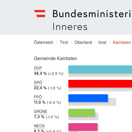
Bundesministerium
für
Sie
Österreich
Tirol
Oberland
Imst
Karrösten
Inneres
befinden
Menu
sich
Gemeinde Karrösten
hier:
ÖVP
2019:
49,4 %
Differenz:
+2,5 %
2014:
46,9 %
SPÖ
2019:
22,4 %
Differenz:
-1,6 %
2014:
24,0 %
FPÖ
2019:
11,0 %
Differenz:
-2,4 %
2014:
13,4 %
GRÜNE
2019:
7,3 %
Differenz:
-1,0 %
2014:
8,4 %
NEOS
2019:
8,2 %
Differenz:
+5,4 %