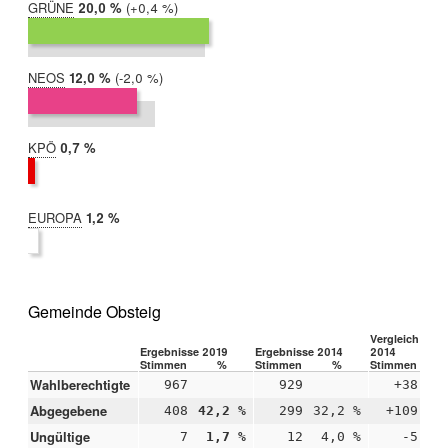
GRÜNE
2019:
20,0 %
Differenz:
+0,4 %
2014:
19,5 %
NEOS
2019:
12,0 %
Differenz:
-2,0 %
2014:
13,9 %
KPÖ
2019:
0,7 %
2014:
nicht
teilgenommen
EUROPA
2019:
1,2 %
2014:
nicht
teilgenommen
Gemeinde Obsteig
Vergleich 2019
Ergebnisse 2019
Ergebnisse 2014
2014
Stimmen
%
Stimmen
%
Stimmen
Wahlberechtigte
967
929
+38
Abgegebene
408
42,2 %
299
32,2 %
+109
+1
Ungültige
7
1,7 %
12
4,0 %
-5
-