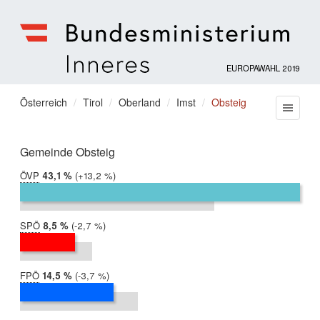
EUROPAWAHL 2019
Bundesministerium
für
Sie
Österreich
Tirol
Oberland
Imst
Obsteig
Menu
Inneres
befinden
sich
hier:
Gemeinde Obsteig
ÖVP
2019:
43,1 %
Differenz:
+13,2 %
2014:
30,0 %
SPÖ
2019:
8,5 %
Differenz:
-2,7 %
2014:
11,1 %
FPÖ
2019:
14,5 %
Differenz:
-3,7 %
2014:
18,1 %