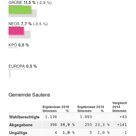
GRÜNE
2019:
11,5 %
Differenz:
-2,9 %
2014:
14,4 %
NEOS
2019:
7,7 %
Differenz:
-3,5 %
2014:
11,2 %
KPÖ
2019:
0,0 %
2014:
nicht
teilgenommen
EUROPA
2019:
0,5 %
2014:
nicht
teilgenommen
Gemeinde Sautens
Vergleich 2019
Ergebnisse 2019
Ergebnisse 2014
2014
Stimmen
%
Stimmen
%
Stimmen
Wahlberechtigte
1.136
1.093
+43
Abgegebene
396
34,9 %
255
23,3 %
+141
+1
Ungültige
4
1,0 %
5
2,0 %
-1
-