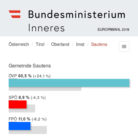
EUROPAWAHL 2019
Bundesministerium
für
Sie
Österreich
Tirol
Oberland
Imst
Sautens
Menu
Inneres
befinden
sich
hier:
Gemeinde Sautens
ÖVP
2019:
60,5 %
Differenz:
+24,1 %
2014:
36,4 %
SPÖ
2019:
8,9 %
Differenz:
-4,3 %
2014:
13,2 %
FPÖ
2019:
11,0 %
Differenz:
-8,2 %
2014:
19,2 %