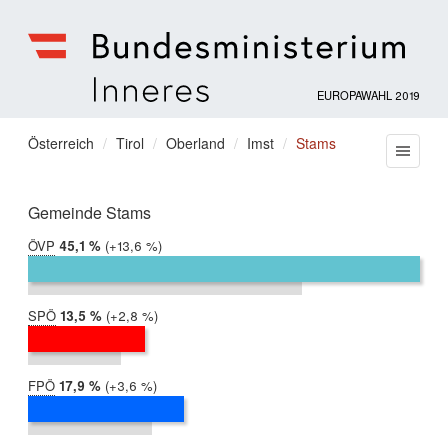
EUROPAWAHL 2019
Bundesministerium
für
Sie
Österreich
Tirol
Oberland
Imst
Stams
Menu
Inneres
befinden
sich
hier:
Gemeinde Stams
ÖVP
2019:
45,1 %
Differenz:
+13,6 %
2014:
31,5 %
SPÖ
2019:
13,5 %
Differenz:
+2,8 %
2014:
10,7 %
FPÖ
2019:
17,9 %
Differenz:
+3,6 %
2014:
14,3 %