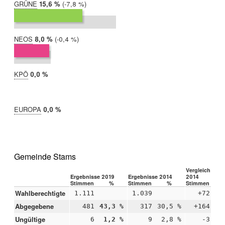
GRÜNE
2019:
15,6 %
Differenz:
-7,8 %
2014:
23,4 %
NEOS
2019:
8,0 %
Differenz:
-0,4 %
2014:
8,4 %
KPÖ
2019:
0,0 %
2014:
nicht
teilgenommen
EUROPA
2019:
0,0 %
2014:
nicht
teilgenommen
Gemeinde Stams
Vergleich 2019
Ergebnisse 2019
Ergebnisse 2014
2014
Stimmen
%
Stimmen
%
Stimmen
Wahlberechtigte
1.111
1.039
+72
Abgegebene
481
43,3 %
317
30,5 %
+164
+1
Ungültige
6
1,2 %
9
2,8 %
-3
-