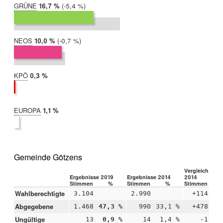
GRÜNE
2019:
16,7 %
Differenz:
-5,4 %
2014:
22,1 %
NEOS
2019:
10,0 %
Differenz:
-0,7 %
2014:
10,8 %
KPÖ
2019:
0,3 %
2014:
nicht
teilgenommen
EUROPA
2019:
1,1 %
2014:
nicht
teilgenommen
Gemeinde Götzens
Vergleich 2019
Ergebnisse 2019
Ergebnisse 2014
2014
Stimmen
%
Stimmen
%
Stimmen
Wahlberechtigte
3.104
2.990
+114
Abgegebene
1.468
47,3 %
990
33,1 %
+478
+1
Ungültige
13
0,9 %
14
1,4 %
-1
-