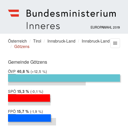
EUROPAWAHL 2019
Bundesministerium
für
Sie
Österreich
Tirol
Innsbruck-Land
Innsbruck-Land
Menu
Inneres
Götzens
befinden
sich
hier:
Gemeinde Götzens
ÖVP
2019:
40,8 %
Differenz:
+12,5 %
2014:
28,3 %
SPÖ
2019:
15,3 %
Differenz:
-0,1 %
2014:
15,5 %
FPÖ
2019:
15,7 %
Differenz:
-1,9 %
2014:
17,5 %