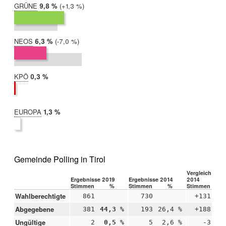
GRÜNE
2019:
9,8 %
Differenz:
+1,3 %
2014:
8,5 %
NEOS
2019:
6,3 %
Differenz:
-7,0 %
2014:
13,3 %
KPÖ
2019:
0,3 %
2014:
nicht
teilgenommen
EUROPA
2019:
1,3 %
2014:
nicht
teilgenommen
Gemeinde Polling in Tirol
Vergleich 2019
Ergebnisse 2019
Ergebnisse 2014
2014
Stimmen
%
Stimmen
%
Stimmen
Wahlberechtigte
861
730
+131
Abgegebene
381
44,3 %
193
26,4 %
+188
+1
Ungültige
2
0,5 %
5
2,6 %
-3
-