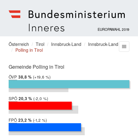
EUROPAWAHL 2019
Bundesministerium
für
Sie
Österreich
Tirol
Innsbruck-Land
Innsbruck-Land
Menu
Inneres
Polling in Tirol
befinden
sich
hier:
Gemeinde Polling in Tirol
ÖVP
2019:
38,8 %
Differenz:
+19,6 %
2014:
19,1 %
SPÖ
2019:
20,3 %
Differenz:
-2,0 %
2014:
22,3 %
FPÖ
2019:
23,2 %
Differenz:
-1,2 %
2014:
24,5 %