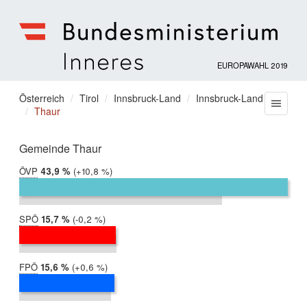
EUROPAWAHL 2019
Bundesministerium
für
Sie
Österreich
Tirol
Innsbruck-Land
Innsbruck-Land
Menu
Inneres
Thaur
befinden
sich
hier:
Gemeinde Thaur
ÖVP
2019:
43,9 %
Differenz:
+10,8 %
2014:
33,1 %
SPÖ
2019:
15,7 %
Differenz:
-0,2 %
2014:
15,9 %
FPÖ
2019:
15,6 %
Differenz:
+0,6 %
2014:
15,0 %