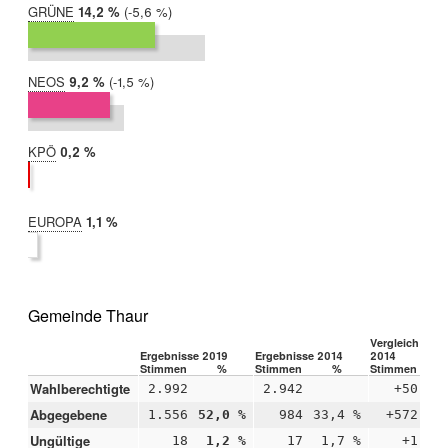
GRÜNE
2019:
14,2 %
Differenz:
-5,6 %
2014:
19,9 %
NEOS
2019:
9,2 %
Differenz:
-1,5 %
2014:
10,8 %
KPÖ
2019:
0,2 %
2014:
nicht
teilgenommen
EUROPA
2019:
1,1 %
2014:
nicht
teilgenommen
Gemeinde Thaur
Vergleich 2019
Ergebnisse 2019
Ergebnisse 2014
2014
Stimmen
%
Stimmen
%
Stimmen
Wahlberechtigte
2.992
2.942
+50
Abgegebene
1.556
52,0 %
984
33,4 %
+572
+1
Ungültige
18
1,2 %
17
1,7 %
+1
-