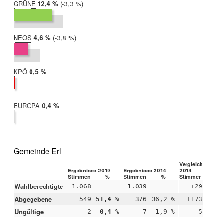
GRÜNE
2019:
12,4 %
Differenz:
-3,3 %
2014:
15,7 %
NEOS
2019:
4,6 %
Differenz:
-3,8 %
2014:
8,4 %
KPÖ
2019:
0,5 %
2014:
nicht
teilgenommen
EUROPA
2019:
0,4 %
2014:
nicht
teilgenommen
Gemeinde Erl
Vergleich 2019
Ergebnisse 2019
Ergebnisse 2014
2014
Stimmen
%
Stimmen
%
Stimmen
Wahlberechtigte
1.068
1.039
+29
Abgegebene
549
51,4 %
376
36,2 %
+173
+1
Ungültige
2
0,4 %
7
1,9 %
-5
-