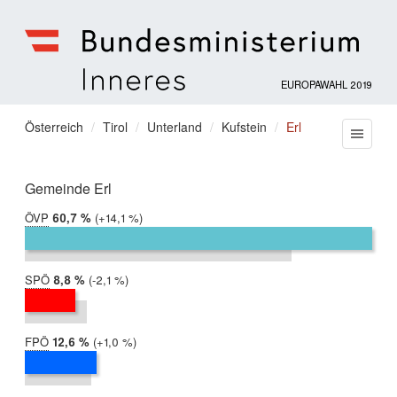
EUROPAWAHL 2019
Bundesministerium
für
Sie
Österreich
Tirol
Unterland
Kufstein
Erl
Menu
Inneres
befinden
sich
hier:
Gemeinde Erl
ÖVP
2019:
60,7 %
Differenz:
+14,1 %
2014:
46,6 %
SPÖ
2019:
8,8 %
Differenz:
-2,1 %
2014:
10,8 %
FPÖ
2019:
12,6 %
Differenz:
+1,0 %
2014:
11,7 %