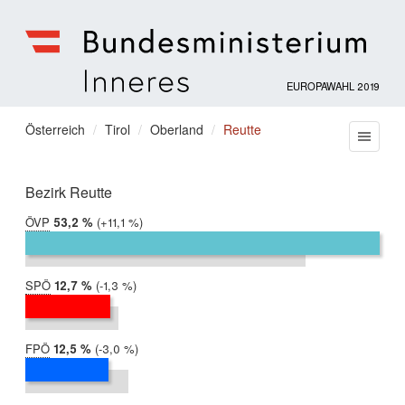
EUROPAWAHL 2019
Bundesministerium
für
Sie
Österreich
Tirol
Oberland
Reutte
Menu
Inneres
befinden
sich
hier:
Bezirk Reutte
ÖVP
2019:
53,2 %
Differenz:
+11,1 %
2014:
42,2 %
SPÖ
2019:
12,7 %
Differenz:
-1,3 %
2014:
14,0 %
FPÖ
2019:
12,5 %
Differenz:
-3,0 %
2014:
15,5 %