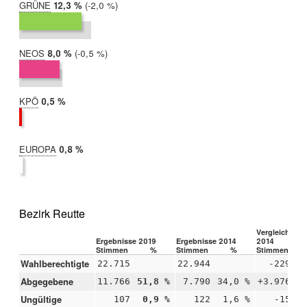
GRÜNE
2019:
12,3 %
Differenz:
-2,0 %
2014:
14,3 %
NEOS
2019:
8,0 %
Differenz:
-0,5 %
2014:
8,6 %
KPÖ
2019:
0,5 %
2014:
nicht
teilgenommen
EUROPA
2019:
0,8 %
2014:
nicht
teilgenommen
Bezirk Reutte
Vergleich 201
Ergebnisse 2019
Ergebnisse 2014
2014
Stimmen
%
Stimmen
%
Stimmen
Wahlberechtigte
22.715
22.944
-229
Abgegebene
11.766
51,8 %
7.790
34,0 %
+3.976
+
Ungültige
107
0,9 %
122
1,6 %
-15