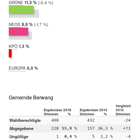
GRÜNE
2019:
11,5 %
Differenz:
-2,4 %
2014:
13,8 %
NEOS
2019:
8,8 %
Differenz:
-1,7 %
2014:
10,5 %
KPÖ
2019:
1,3 %
2014:
nicht
teilgenommen
EUROPA
2019:
0,0 %
2014:
nicht
teilgenommen
Gemeinde Berwang
Vergleich 2019
Ergebnisse 2019
Ergebnisse 2014
2014
Stimmen
%
Stimmen
%
Stimmen
Wahlberechtigte
408
432
-24
Abgegebene
228
55,9 %
157
36,3 %
+71
+1
Ungültige
1
0,4 %
5
3,2 %
-4
-