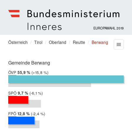
EUROPAWAHL 2019
Bundesministerium
für
Sie
Österreich
Tirol
Oberland
Reutte
Berwang
Menu
Inneres
befinden
sich
hier:
Gemeinde Berwang
ÖVP
2019:
55,9 %
Differenz:
+15,8 %
2014:
40,1 %
SPÖ
2019:
9,7 %
Differenz:
-6,1 %
2014:
15,8 %
FPÖ
2019:
12,8 %
Differenz:
-2,4 %
2014:
15,1 %