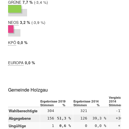
GRÜNE
2019:
7,7 %
Differenz:
-3,4 %
2014:
11,1 %
NEOS
2019:
3,2 %
Differenz:
-3,9 %
2014:
7,1 %
KPÖ
2019:
0,0 %
2014:
nicht
teilgenommen
EUROPA
2019:
0,0 %
2014:
nicht
teilgenommen
Gemeinde Holzgau
Vergleich 20
Ergebnisse 2019
Ergebnisse 2014
2014
Stimmen
%
Stimmen
%
Stimmen
Wahlberechtigte
304
321
-17
Abgegebene
156
51,3 %
126
39,3 %
+30
+
Ungültige
1
0,6 %
0
0,0 %
+1