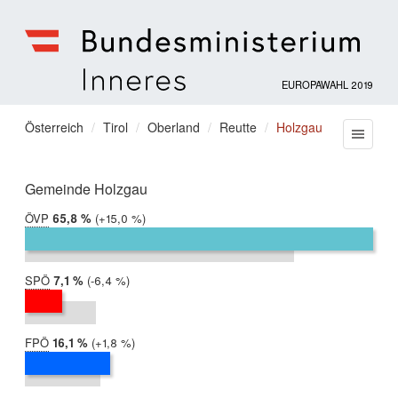
EUROPAWAHL 2019
Bundesministerium
für
Sie
Österreich
Tirol
Oberland
Reutte
Holzgau
Menu
Inneres
befinden
sich
hier:
Gemeinde Holzgau
ÖVP
2019:
65,8 %
Differenz:
+15,0 %
2014:
50,8 %
SPÖ
2019:
7,1 %
Differenz:
-6,4 %
2014:
13,5 %
FPÖ
2019:
16,1 %
Differenz:
+1,8 %
2014:
14,3 %