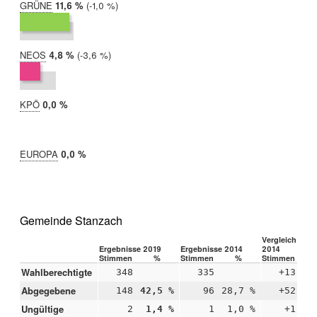
GRÜNE
2019:
11,6 %
Differenz:
-1,0 %
2014:
12,6 %
NEOS
2019:
4,8 %
Differenz:
-3,6 %
2014:
8,4 %
KPÖ
2019:
0,0 %
2014:
nicht
teilgenommen
EUROPA
2019:
0,0 %
2014:
nicht
teilgenommen
Gemeinde Stanzach
Vergleich 2019
Ergebnisse 2019
Ergebnisse 2014
2014
Stimmen
%
Stimmen
%
Stimmen
Wahlberechtigte
348
335
+13
Abgegebene
148
42,5 %
96
28,7 %
+52
+1
Ungültige
2
1,4 %
1
1,0 %
+1
+