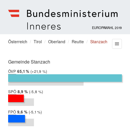
EUROPAWAHL 2019
Bundesministerium
für
Sie
Österreich
Tirol
Oberland
Reutte
Stanzach
Menu
Inneres
befinden
sich
hier:
Gemeinde Stanzach
ÖVP
2019:
65,1 %
Differenz:
+21,9 %
2014:
43,2 %
SPÖ
2019:
8,9 %
Differenz:
-5,8 %
2014:
14,7 %
FPÖ
2019:
9,6 %
Differenz:
-5,1 %
2014:
14,7 %