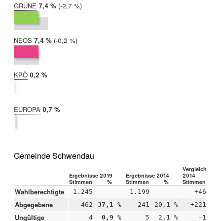
GRÜNE
2019:
7,4 %
Differenz:
-2,7 %
2014:
10,2 %
NEOS
2019:
7,4 %
Differenz:
-0,2 %
2014:
7,6 %
KPÖ
2019:
0,2 %
2014:
nicht
teilgenommen
EUROPA
2019:
0,7 %
2014:
nicht
teilgenommen
Gemeinde Schwendau
Vergleich 2019
Ergebnisse 2019
Ergebnisse 2014
2014
Stimmen
%
Stimmen
%
Stimmen
Wahlberechtigte
1.245
1.199
+46
Abgegebene
462
37,1 %
241
20,1 %
+221
+1
Ungültige
4
0,9 %
5
2,1 %
-1
-