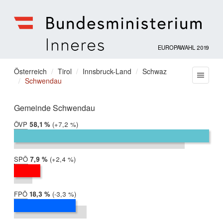
EUROPAWAHL 2019
Bundesministerium
für
Sie
Österreich
Tirol
Innsbruck-Land
Schwaz
Menu
Inneres
Schwendau
befinden
sich
hier:
Gemeinde Schwendau
ÖVP
2019:
58,1 %
Differenz:
+7,2 %
2014:
50,8 %
SPÖ
2019:
7,9 %
Differenz:
+2,4 %
2014:
5,5 %
FPÖ
2019:
18,3 %
Differenz:
-3,3 %
2014:
21,6 %