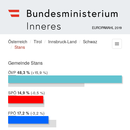
EUROPAWAHL 2019
Bundesministerium
für
Sie
Österreich
Tirol
Innsbruck-Land
Schwaz
Menu
Inneres
Stans
befinden
sich
hier:
Gemeinde Stans
ÖVP
2019:
48,3 %
Differenz:
+15,9 %
2014:
32,4 %
SPÖ
2019:
14,9 %
Differenz:
-0,5 %
2014:
15,4 %
FPÖ
2019:
17,2 %
Differenz:
-3,2 %
2014:
20,4 %