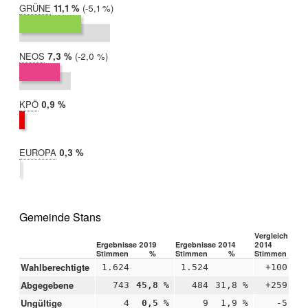
GRÜNE
2019:
11,1 %
Differenz:
-5,1 %
2014:
16,2 %
NEOS
2019:
7,3 %
Differenz:
-2,0 %
2014:
9,3 %
KPÖ
2019:
0,9 %
2014:
nicht
teilgenommen
EUROPA
2019:
0,3 %
2014:
nicht
teilgenommen
Gemeinde Stans
Vergleich 2019
Ergebnisse 2019
Ergebnisse 2014
2014
Stimmen
%
Stimmen
%
Stimmen
Wahlberechtigte
1.624
1.524
+100
Abgegebene
743
45,8 %
484
31,8 %
+259
+1
Ungültige
4
0,5 %
9
1,9 %
-5
-