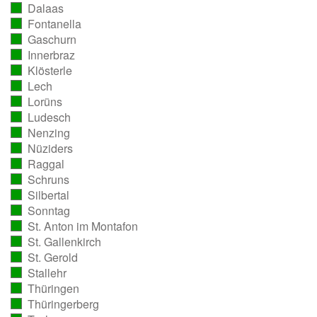
Dalaas
ausgezählt)
(vollständig
Fontanella
ausgezählt)
(vollständig
Gaschurn
ausgezählt)
(vollständig
Innerbraz
ausgezählt)
(vollständig
Klösterle
ausgezählt)
(vollständig
Lech
ausgezählt)
(vollständig
Lorüns
ausgezählt)
(vollständig
Ludesch
ausgezählt)
(vollständig
Nenzing
ausgezählt)
(vollständig
Nüziders
ausgezählt)
(vollständig
Raggal
ausgezählt)
(vollständig
Schruns
ausgezählt)
(vollständig
Silbertal
ausgezählt)
(vollständig
Sonntag
ausgezählt)
(vollständig
St. Anton im Montafon
ausgezählt)
(vollständig
St. Gallenkirch
ausgezählt)
(vollständig
St. Gerold
ausgezählt)
(vollständig
Stallehr
ausgezählt)
(vollständig
Thüringen
ausgezählt)
(vollständig
Thüringerberg
ausgezählt)
(vollständig