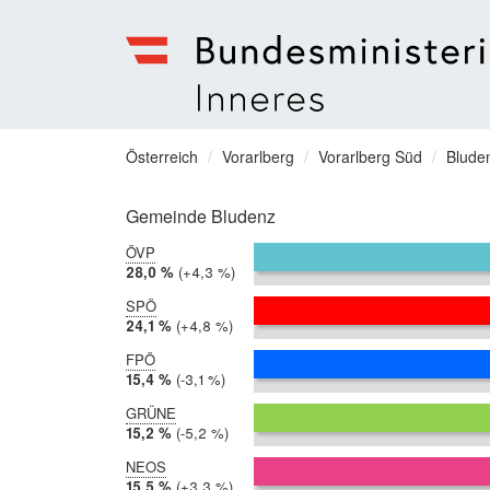
Bundesministerium
für
Sie
Österreich
Vorarlberg
Vorarlberg Süd
Blude
Inneres
befinden
Menu
sich
Gemeinde Bludenz
hier:
ÖVP
2019:
28,0 %
Differenz:
+4,3 %
2014:
23,8 %
SPÖ
2019:
24,1 %
Differenz:
+4,8 %
2014:
19,2 %
FPÖ
2019:
15,4 %
Differenz:
-3,1 %
2014:
18,5 %
GRÜNE
2019:
15,2 %
Differenz:
-5,2 %
2014:
20,5 %
NEOS
2019:
15,5 %
Differenz:
+3,3 %