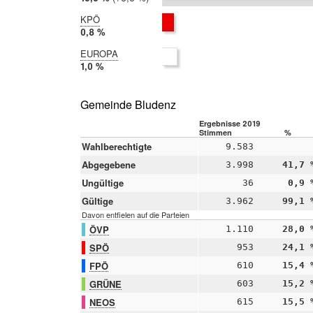
2014:
12,3 %
KPÖ
2019:
0,8 %
2014:
EUROPA
nicht
2019:
1,0 %
teilgenommen
2014:
nicht
teilgenommen
Gemeinde Bludenz
Ergebnisse 2019
Stimmen
%
Wahlberechtigte
9.583
Abgegebene
3.998
41,7 
Ungültige
36
0,9 
Gültige
3.962
99,1 
Davon entfielen auf die Parteien
ÖVP
1.110
28,0 
SPÖ
953
24,1 
FPÖ
610
15,4 
GRÜNE
603
15,2 
NEOS
615
15,5 