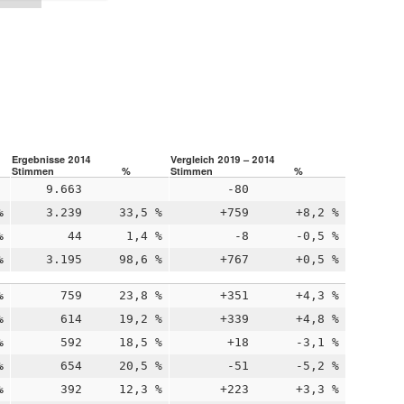
Ergebnisse 2014
Vergleich 2019 – 2014
Stimmen
%
Stimmen
%
9.663
-80
%
3.239
33,5 %
+759
+8,2 %
%
44
1,4 %
-8
-0,5 %
%
3.195
98,6 %
+767
+0,5 %
%
759
23,8 %
+351
+4,3 %
%
614
19,2 %
+339
+4,8 %
%
592
18,5 %
+18
-3,1 %
%
654
20,5 %
-51
-5,2 %
%
392
12,3 %
+223
+3,3 %