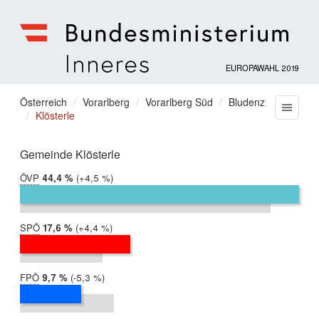
EUROPAWAHL 2019
Bundesministerium
für
Sie
Österreich
Vorarlberg
Vorarlberg Süd
Bludenz
Menu
Inneres
Klösterle
befinden
sich
hier:
Gemeinde Klösterle
ÖVP
2019:
44,4 %
Differenz:
+4,5 %
2014:
39,9 %
SPÖ
2019:
17,6 %
Differenz:
+4,4 %
2014:
13,1 %
FPÖ
2019:
9,7 %
Differenz:
-5,3 %
2014:
15,0 %