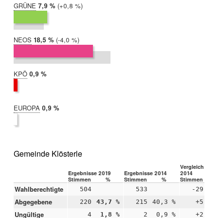
GRÜNE
2019:
7,9 %
Differenz:
+0,8 %
2014:
7,0 %
NEOS
2019:
18,5 %
Differenz:
-4,0 %
2014:
22,5 %
KPÖ
2019:
0,9 %
2014:
nicht
teilgenommen
EUROPA
2019:
0,9 %
2014:
nicht
teilgenommen
Gemeinde Klösterle
Vergleich 2019
Ergebnisse 2019
Ergebnisse 2014
2014
Stimmen
%
Stimmen
%
Stimmen
Wahlberechtigte
504
533
-29
Abgegebene
220
43,7 %
215
40,3 %
+5
+3
Ungültige
4
1,8 %
2
0,9 %
+2
+0