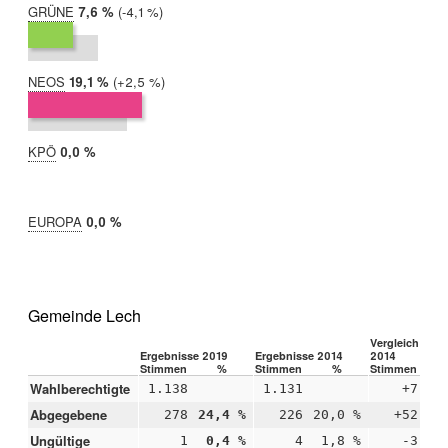
GRÜNE
2019:
7,6 %
Differenz:
-4,1 %
2014:
11,7 %
NEOS
2019:
19,1 %
Differenz:
+2,5 %
2014:
16,7 %
KPÖ
2019:
0,0 %
2014:
nicht
teilgenommen
EUROPA
2019:
0,0 %
2014:
nicht
teilgenommen
Gemeinde Lech
Vergleich 2019
Ergebnisse 2019
Ergebnisse 2014
2014
Stimmen
%
Stimmen
%
Stimmen
Wahlberechtigte
1.138
1.131
+7
Abgegebene
278
24,4 %
226
20,0 %
+52
+4
Ungültige
1
0,4 %
4
1,8 %
-3
-1