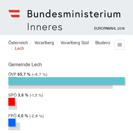
EUROPAWAHL 2019
Bundesministerium
für
Sie
Österreich
Vorarlberg
Vorarlberg Süd
Bludenz
Menu
Inneres
Lech
befinden
sich
hier:
Gemeinde Lech
ÖVP
2019:
65,7 %
Differenz:
+6,7 %
2014:
59,0 %
SPÖ
2019:
3,6 %
Differenz:
-1,3 %
2014:
5,0 %
FPÖ
2019:
4,0 %
Differenz:
-2,8 %
2014:
6,8 %