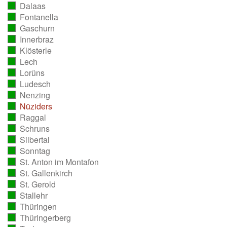
Dalaas
ausgezählt)
(vollständig
Fontanella
ausgezählt)
(vollständig
Gaschurn
ausgezählt)
(vollständig
Innerbraz
ausgezählt)
(vollständig
Klösterle
ausgezählt)
(vollständig
Lech
ausgezählt)
(vollständig
Lorüns
ausgezählt)
(vollständig
Ludesch
ausgezählt)
(vollständig
Nenzing
ausgezählt)
(vollständig
Nüziders
ausgezählt)
(vollständig
Raggal
ausgezählt)
(vollständig
Schruns
ausgezählt)
(vollständig
Silbertal
ausgezählt)
(vollständig
Sonntag
ausgezählt)
(vollständig
St. Anton im Montafon
ausgezählt)
(vollständig
St. Gallenkirch
ausgezählt)
(vollständig
St. Gerold
ausgezählt)
(vollständig
Stallehr
ausgezählt)
(vollständig
Thüringen
ausgezählt)
(vollständig
Thüringerberg
ausgezählt)
(vollständig