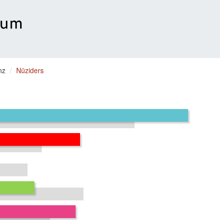
nz
Nüziders