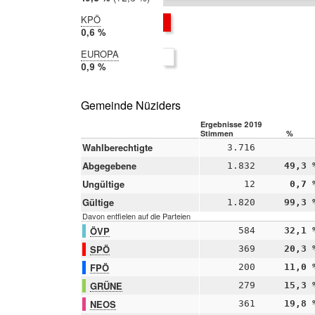
2014:
17,0 %
KPÖ
2019:
0,6 %
2014:
EUROPA
nicht
2019:
0,9 %
teilgenommen
2014:
nicht
teilgenommen
Gemeinde Nüziders
Ergebnisse 2019
Stimmen
%
Wahlberechtigte
3.716
Abgegebene
1.832
49,3 
Ungültige
12
0,7 
Gültige
1.820
99,3 
Davon entfielen auf die Parteien
ÖVP
584
32,1 
SPÖ
369
20,3 
FPÖ
200
11,0 
GRÜNE
279
15,3 
NEOS
361
19,8 