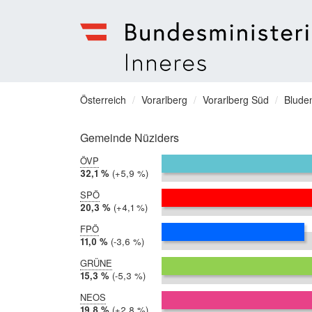
Bundesministerium
für
Sie
Österreich
Vorarlberg
Vorarlberg Süd
Blude
Inneres
befinden
Menu
sich
Gemeinde Nüziders
hier:
ÖVP
2019:
32,1 %
Differenz:
+5,9 %
2014:
26,2 %
SPÖ
2019:
20,3 %
Differenz:
+4,1 %
2014:
16,1 %
FPÖ
2019:
11,0 %
Differenz:
-3,6 %
2014:
14,6 %
GRÜNE
2019:
15,3 %
Differenz:
-5,3 %
2014:
20,7 %
NEOS
2019:
19,8 %
Differenz:
+2,8 %