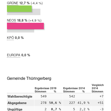
GRÜNE
2019:
12,7 %
Differenz:
-4,4 %
2014:
17,1 %
NEOS
2019:
18,8 %
Differenz:
+4,9 %
2014:
14,0 %
KPÖ
2019:
0,0 %
2014:
nicht
teilgenommen
EUROPA
2019:
0,0 %
2014:
nicht
teilgenommen
Gemeinde Thüringerberg
Vergleich 2019
Ergebnisse 2019
Ergebnisse 2014
2014
Stimmen
%
Stimmen
%
Stimmen
Wahlberechtigte
549
542
+7
Abgegebene
278
50,6 %
227
41,9 %
+51
+8
Ungültige
2
0,7 %
5
2,2 %
-3
-1