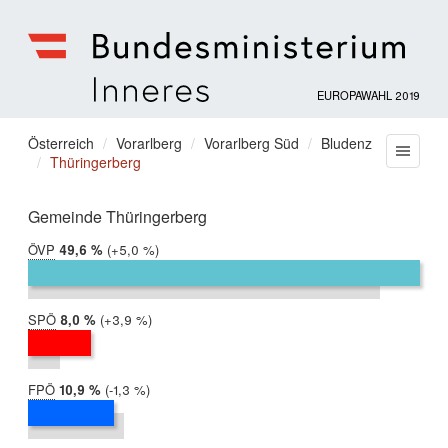
EUROPAWAHL 2019
Bundesministerium
für
Sie
Österreich
Vorarlberg
Vorarlberg Süd
Bludenz
Menu
Inneres
Thüringerberg
befinden
sich
hier:
Gemeinde Thüringerberg
ÖVP
2019:
49,6 %
Differenz:
+5,0 %
2014:
44,6 %
SPÖ
2019:
8,0 %
Differenz:
+3,9 %
2014:
4,1 %
FPÖ
2019:
10,9 %
Differenz:
-1,3 %
2014:
12,2 %