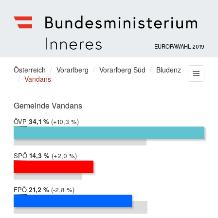
EUROPAWAHL 2019
Bundesministerium
für
Sie
Österreich
Vorarlberg
Vorarlberg Süd
Bludenz
Menu
Inneres
Vandans
befinden
sich
hier:
Gemeinde Vandans
ÖVP
2019:
34,1 %
Differenz:
+10,3 %
2014:
23,8 %
SPÖ
2019:
14,3 %
Differenz:
+2,0 %
2014:
12,3 %
FPÖ
2019:
21,2 %
Differenz:
-2,8 %
2014:
24,0 %