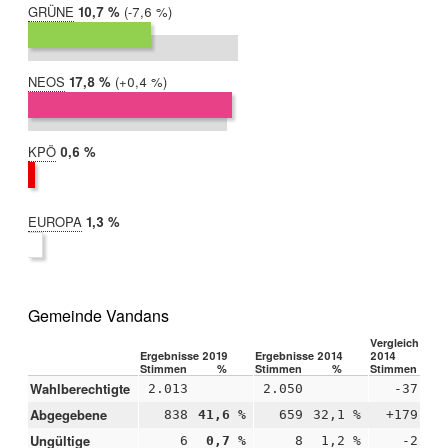
GRÜNE
2019:
10,7 %
Differenz:
-7,6 %
2014:
18,3 %
NEOS
2019:
17,8 %
Differenz:
+0,4 %
2014:
17,4 %
KPÖ
2019:
0,6 %
2014:
nicht
teilgenommen
EUROPA
2019:
1,3 %
2014:
nicht
teilgenommen
Gemeinde Vandans
Vergleich 2019
Ergebnisse 2019
Ergebnisse 2014
2014
Stimmen
%
Stimmen
%
Stimmen
Wahlberechtigte
2.013
2.050
-37
Abgegebene
838
41,6 %
659
32,1 %
+179
+
Ungültige
6
0,7 %
8
1,2 %
-2
-