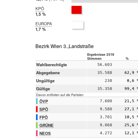
2014:
10,4 %
KPÖ
2019:
1,5 %
2014:
EUROPA
nicht
2019:
1,7 %
teilgenommen
2014:
nicht
teilgenommen
Bezirk Wien 3.,Landstraße
Ergebnisse 2019
Stimmen
%
Wahlberechtigte
56.603
Abgegebene
35.588
62,9 
Ungültige
230
0,6 
Gültige
35.358
99,4 
Davon entfielen auf die Parteien
ÖVP
7.600
21,5 
SPÖ
9.580
27,1 
FPÖ
3.701
10,5 
GRÜNE
9.068
25,6 
NEOS
4.272
12,1 