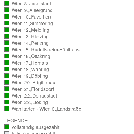
Wien 8.,Josefstadt
ausgezählt)
(vollständig
Wien 9.,Alsergrund
ausgezählt)
(vollständig
Wien 10.,Favoriten
ausgezählt)
(vollständig
Wien 11.,Simmering
ausgezählt)
(vollständig
Wien 12.,Meidling
ausgezählt)
(vollständig
Wien 13.,Hietzing
ausgezählt)
(vollständig
Wien 14.,Penzing
ausgezählt)
(vollständig
Wien 15.,Rudolfsheim-Fünfhaus
ausgezählt)
(vollständig
Wien 16.,Ottakring
ausgezählt)
(vollständig
Wien 17.,Hernals
ausgezählt)
(vollständig
Wien 18.,Währing
ausgezählt)
(vollständig
Wien 19.,Döbling
ausgezählt)
(vollständig
Wien 20.,Brigittenau
ausgezählt)
(vollständig
Wien 21.,Floridsdorf
ausgezählt)
(vollständig
Wien 22.,Donaustadt
ausgezählt)
(vollständig
Wien 23.,Liesing
ausgezählt)
(vollständig
Wahlkarten - Wien 3.,Landstraße
ausgezählt)
(vollständig
ausgezählt)
LEGENDE
vollständig ausgezählt
teilweise ausgezählt