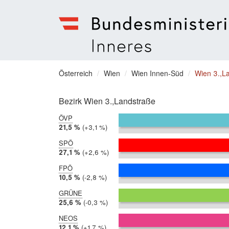
Bundesministerium
für
Sie
Österreich
Wien
Wien Innen-Süd
Wien 3.,L
Inneres
befinden
Menu
sich
Bezirk Wien 3.,Landstraße
hier:
ÖVP
2019:
21,5 %
Differenz:
+3,1 %
2014:
18,4 %
SPÖ
2019:
27,1 %
Differenz:
+2,6 %
2014:
24,5 %
FPÖ
2019:
10,5 %
Differenz:
-2,8 %
2014:
13,3 %
GRÜNE
2019:
25,6 %
Differenz:
-0,3 %
2014:
25,9 %
NEOS
2019:
12,1 %
Differenz:
+1,7 %