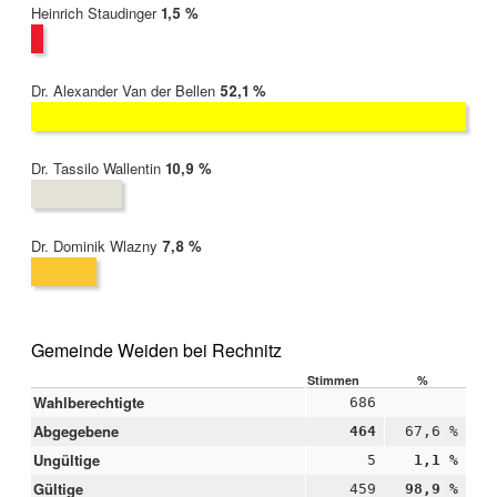
Heinrich Staudinger
2022:
1,5 %
Dr. Alexander Van der Bellen
2022:
52,1 %
Dr. Tassilo Wallentin
2022:
10,9 %
Dr. Dominik Wlazny
2022:
7,8 %
Gemeinde Weiden bei Rechnitz
Stimmen
%
Wahlberechtigte
686
Abgegebene
464
67,6 %
Ungültige
5
1,1 %
Gültige
459
98,9 %