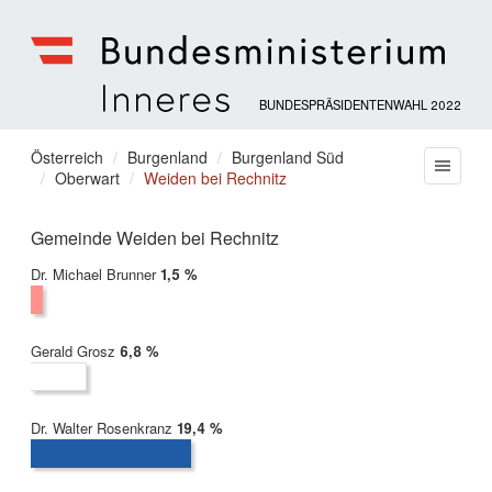
BUNDESPRÄSIDENTENWAHL 2022
Bundesministerium
für
Sie
Österreich
Burgenland
Burgenland Süd
Menu
Inneres
Oberwart
Weiden bei Rechnitz
befinden
sich
hier:
Gemeinde Weiden bei Rechnitz
Dr. Michael Brunner
2022:
1,5 %
Gerald Grosz
2022:
6,8 %
Dr. Walter Rosenkranz
2022:
19,4 %