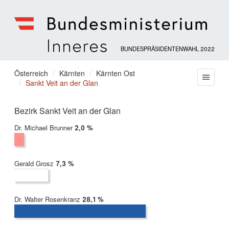
BUNDESPRÄSIDENTENWAHL 2022
Bundesministerium
für
Sie
Österreich
Kärnten
Kärnten Ost
Menu
Inneres
Sankt Veit an der Glan
befinden
sich
hier:
Bezirk Sankt Veit an der Glan
Dr. Michael Brunner
2022:
2,0 %
Gerald Grosz
2022:
7,3 %
Dr. Walter Rosenkranz
2022:
28,1 %