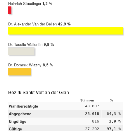
Heinrich Staudinger
2022:
1,2 %
Dr. Alexander Van der Bellen
2022:
42,9 %
Dr. Tassilo Wallentin
2022:
9,9 %
Dr. Dominik Wlazny
2022:
8,5 %
Bezirk Sankt Veit an der Glan
Stimmen
%
Wahlberechtigte
43.607
Abgegebene
28.018
64,3 %
Ungültige
816
2,9 %
Gültige
27.202
97,1 %