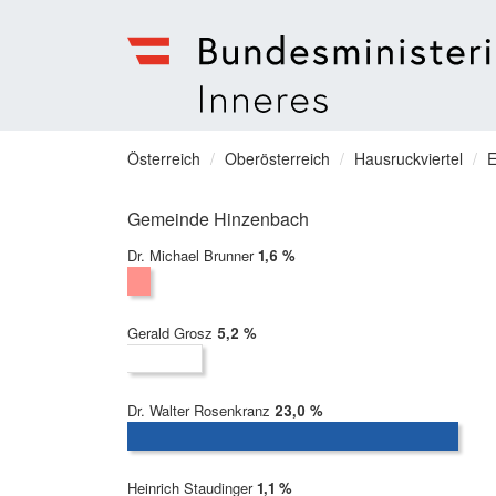
Bundesministerium
für
Sie
Österreich
Oberösterreich
Hausruckviertel
E
Inneres
befinden
Menu
sich
Gemeinde Hinzenbach
hier:
Dr. Michael Brunner
2022:
1,6 %
Gerald Grosz
2022:
5,2 %
Dr. Walter Rosenkranz
2022:
23,0 %
Heinrich Staudinger
2022:
1,1 %