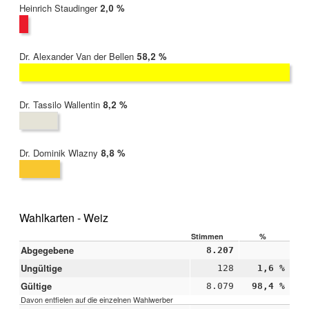
Heinrich Staudinger
2022:
2,0 %
Dr. Alexander Van der Bellen
2022:
58,2 %
Dr. Tassilo Wallentin
2022:
8,2 %
Dr. Dominik Wlazny
2022:
8,8 %
Wahlkarten - Weiz
Stimmen
%
Abgegebene
8.207
Ungültige
128
1,6 %
Gültige
8.079
98,4 %
Davon entfielen auf die einzelnen Wahlwerber