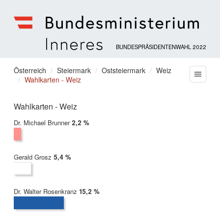
BUNDESPRÄSIDENTENWAHL 2022
Bundesministerium
für
Sie
Österreich
Steiermark
Oststeiermark
Weiz
Menu
Inneres
Wahlkarten - Weiz
befinden
sich
hier:
Wahlkarten - Weiz
Dr. Michael Brunner
2022:
2,2 %
Gerald Grosz
2022:
5,4 %
Dr. Walter Rosenkranz
2022:
15,2 %