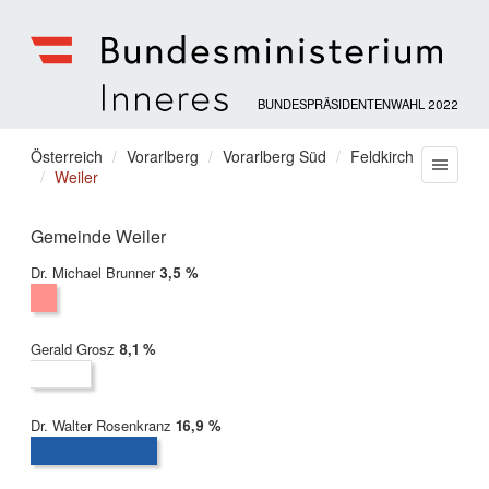
BUNDESPRÄSIDENTENWAHL 2022
Bundesministerium
für
Sie
Österreich
Vorarlberg
Vorarlberg Süd
Feldkirch
Menu
Inneres
Weiler
befinden
sich
hier:
Gemeinde Weiler
Dr. Michael Brunner
2022:
3,5 %
Gerald Grosz
2022:
8,1 %
Dr. Walter Rosenkranz
2022:
16,9 %