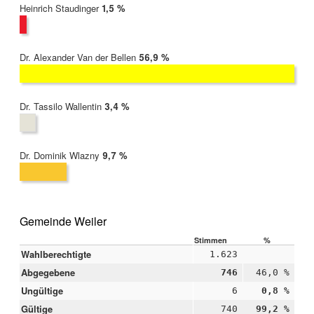
Heinrich Staudinger
2022:
1,5 %
Dr. Alexander Van der Bellen
2022:
56,9 %
Dr. Tassilo Wallentin
2022:
3,4 %
Dr. Dominik Wlazny
2022:
9,7 %
Gemeinde Weiler
Stimmen
%
Wahlberechtigte
1.623
Abgegebene
746
46,0 %
Ungültige
6
0,8 %
Gültige
740
99,2 %