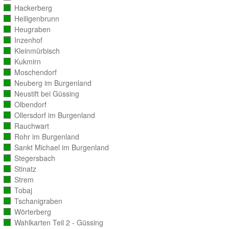
ausgezählt)
Hackerberg
(vollständig
ausgezählt)
Heiligenbrunn
(vollständig
ausgezählt)
Heugraben
(vollständig
ausgezählt)
Inzenhof
(vollständig
ausgezählt)
Kleinmürbisch
(vollständig
ausgezählt)
Kukmirn
(vollständig
ausgezählt)
Moschendorf
(vollständig
ausgezählt)
Neuberg im Burgenland
(vollständig
ausgezählt)
Neustift bei Güssing
(vollständig
ausgezählt)
Olbendorf
(vollständig
ausgezählt)
Ollersdorf im Burgenland
(vollständig
ausgezählt)
Rauchwart
(vollständig
ausgezählt)
Rohr im Burgenland
(vollständig
ausgezählt)
Sankt Michael im Burgenland
(vollständig
ausgezählt)
Stegersbach
(vollständig
ausgezählt)
Stinatz
(vollständig
ausgezählt)
Strem
(vollständig
ausgezählt)
Tobaj
(vollständig
ausgezählt)
Tschanigraben
(vollständig
ausgezählt)
Wörterberg
(vollständig
ausgezählt)
Wahlkarten Teil 2 - Güssing
(vollständig