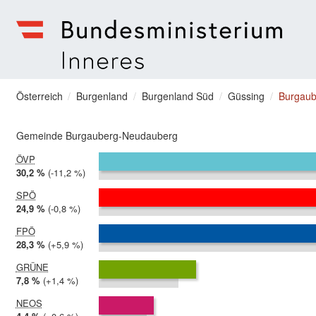
zum Menu springen
Bundesministerium | Inneres
Sie befinden sich hier
Österreich
Burgenland
Burgenland Süd
Güssing
Burgaub
Gemeinde Burgauberg-Neudauberg
ÖVP
2024:
30,2 %
Differenz:
-11,2 %
2019:
41,3 %
SPÖ
2024:
24,9 %
Differenz:
-0,8 %
2019:
25,7 %
FPÖ
2024:
28,3 %
Differenz:
+5,9 %
2019:
22,4 %
GRÜNE
2024:
7,8 %
Differenz:
+1,4 %
2019:
6,4 %
NEOS