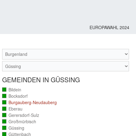
EUROPAWAHL 2024
M
GEMEINDEN IN GÜSSING
Bildein
(vollständig
ausgezählt)
Bocksdorf
(vollständig
ausgezählt)
Burgauberg-Neudauberg
(vollständig
ausgezählt)
Eberau
(vollständig
ausgezählt)
Gerersdorf-Sulz
(vollständig
ausgezählt)
Großmürbisch
(vollständig
ausgezählt)
Güssing
(vollständig
ausgezählt)
Güttenbach
(vollständig