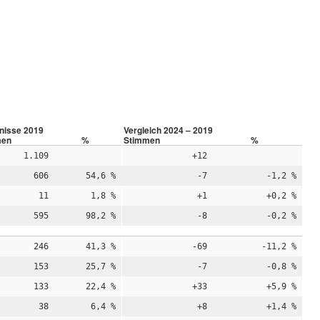
nisse 2019
Vergleich 2024 – 2019
men
%
Stimmen
%
1.109
+12
606
54,6 %
-7
-1,2 %
11
1,8 %
+1
+0,2 %
595
98,2 %
-8
-0,2 %
246
41,3 %
-69
-11,2 %
153
25,7 %
-7
-0,8 %
133
22,4 %
+33
+5,9 %
38
6,4 %
+8
+1,4 %