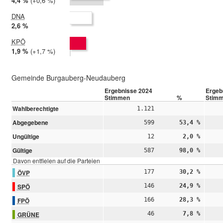
2024:
4,4 %
Differenz:
+0,6 %
2019:
3,9 %
DNA
2024:
2,6 %
2019: nicht teilgenommen
KPÖ
2024:
1,9 %
Differenz:
+1,7 %
2019:
0,2 %
Gemeinde Burgauberg-Neudauberg
Ergebnisse 2024
Ergeb
Stimmen
%
Stim
Wahlberechtigte
1.121
Abgegebene
599
53,4 %
Ungültige
12
2,0 %
Gültige
587
98,0 %
Davon entfielen auf die Parteien
ÖVP
177
30,2 %
SPÖ
146
24,9 %
FPÖ
166
28,3 %
GRÜNE
46
7,8 %