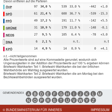
Davon entfielen auf die Parteien
ÖVP
97
34,0 %
539
33,0 %
-442
+1,0 %
SPÖ
61
21,4 %
600
36,7 %
-539
-15,3 %
FPÖ
49
17,2 %
191
11,7 %
-142
+5,5 %
GRÜNE
31
10,9 %
179
11,0 %
-148
-0,1 %
NEOS
27
9,5 %
105
6,4 %
-78
+3,0 %
DNA
6
2,1 %
n.t.
n.t.
KPÖ
14
4,9 %
14
0,9 %
0
+4,1 %
n.t. –nicht teilgenommen
Alle Prozentwerte sind auf eine Kommastelle gerundet, wodurch sich
Ungenauigkeiten in der Addition der Prozentwerte auf 100 % ergeben können.
Briefwahl-Wahlkarten Teil 1: Briefwahl-Wahlkarten die bei der örtlichen
Wahlbehörde am Wahltag ausgewertet wurden.
Briefwahl-Wahlkarten Teil 2: Briefwahl-Wahlkarten die am Montag bei den
Bezirkswahlbehörden ausgewertet wurden.
GEMEINDEINDEX
A
B
D
E
F
G
H
I
J
K
L
M
N
O
P
R
S
T
U
V
W
Y
Z
© BUNDESMINISTERIUM FÜR INNERES
IMPRESSUM