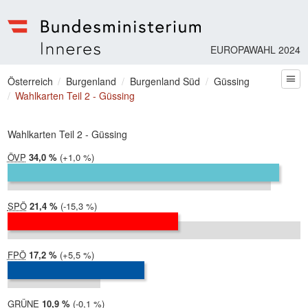
EUROPAWAHL 2024
Bundesministerium | Inneres
Sie befinden sich hier
Österreich
Burgenland
Burgenland Süd
Güssing
zum
Wahlkarten Teil 2 - Güssing
Wahlkarten Teil 2 - Güssing
ÖVP
2024:
34,0 %
Differenz:
+1,0 %
2019:
33,0 %
SPÖ
2024:
21,4 %
Differenz:
-15,3 %
2019:
36,7 %
FPÖ
2024:
17,2 %
Differenz:
+5,5 %
2019:
11,7 %
GRÜNE
2024:
10,9 %
Differenz:
-0,1 %