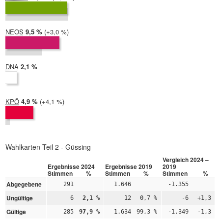
2019:
11,0 %
NEOS
2024:
9,5 %
Differenz:
+3,0 %
2019:
6,4 %
DNA
2024:
2,1 %
2019: nicht teilgenommen
KPÖ
2024:
4,9 %
Differenz:
+4,1 %
2019:
0,9 %
Wahlkarten Teil 2 - Güssing
Vergleich 2024 –
Ergebnisse 2024
Ergebnisse 2019
2019
Stimmen
%
Stimmen
%
Stimmen
%
Abgegebene
291
1.646
-1.355
Ungültige
6
2,1 %
12
0,7 %
-6
+1,3 %
Gültige
285
97,9 %
1.634
99,3 %
-1.349
-1,3 %