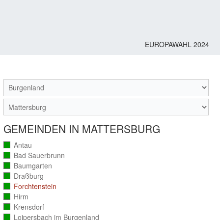
EUROPAWAHL 2024
M
GEMEINDEN IN MATTERSBURG
Antau
(vollständig
ausgezählt)
Bad Sauerbrunn
(vollständig
ausgezählt)
Baumgarten
(vollständig
ausgezählt)
Draßburg
(vollständig
ausgezählt)
Forchtenstein
(vollständig
ausgezählt)
Hirm
(vollständig
ausgezählt)
Krensdorf
(vollständig
ausgezählt)
Loipersbach im Burgenland
(vollständig