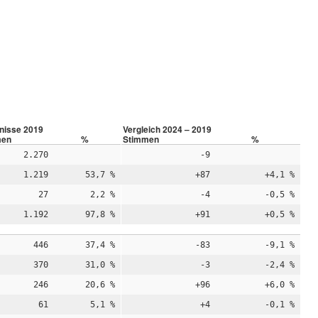
nisse 2019
Vergleich 2024 – 2019
men
%
Stimmen
%
2.270
-9
1.219
53,7 %
+87
+4,1 %
27
2,2 %
-4
-0,5 %
1.192
97,8 %
+91
+0,5 %
446
37,4 %
-83
-9,1 %
370
31,0 %
-3
-2,4 %
246
20,6 %
+96
+6,0 %
61
5,1 %
+4
-0,1 %