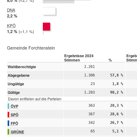
2024:
8,0 %
Differenz:
+2,7 %
2019:
5,3 %
DNA
2024:
2,2 %
2019: nicht teilgenommen
KPÖ
2024:
1,2 %
Differenz:
+1,1 %
2019:
0,2 %
Gemeinde Forchtenstein
Ergebnisse 2024
Ergeb
Stimmen
%
Stim
Wahlberechtigte
2.261
Abgegebene
1.306
57,8 %
Ungültige
23
1,8 %
Gültige
1.283
98,2 %
Davon entfielen auf die Parteien
ÖVP
363
28,3 %
SPÖ
367
28,6 %
FPÖ
342
26,7 %
GRÜNE
65
5,1 %