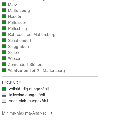
ausgezählt)
Marz
(vollständig
ausgezählt)
Mattersburg
(vollständig
ausgezählt)
Neudörfl
(vollständig
ausgezählt)
Pöttelsdorf
(vollständig
ausgezählt)
Pöttsching
(vollständig
ausgezählt)
Rohrbach bei Mattersburg
(vollständig
ausgezählt)
Schattendorf
(vollständig
ausgezählt)
Sieggraben
(vollständig
ausgezählt)
Sigleß
(vollständig
ausgezählt)
Wiesen
(vollständig
ausgezählt)
Zemendorf-Stöttera
(vollständig
ausgezählt)
Wahlkarten Teil 2 - Mattersburg
(vollständig
ausgezählt)
LEGENDE
vollständig ausgezählt
teilweise ausgezählt
noch nicht ausgezählt
Minima-Maxima-Analyse