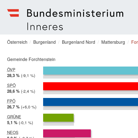
zum Menu springen
Bundesministerium | Inneres
Sie befinden sich hier
Österreich
Burgenland
Burgenland Nord
Mattersburg
For
Gemeinde Forchtenstein
ÖVP
2024:
28,3 %
Differenz:
-9,1 %
2019:
37,4 %
SPÖ
2024:
28,6 %
Differenz:
-2,4 %
2019:
31,0 %
FPÖ
2024:
26,7 %
Differenz:
+6,0 %
2019:
20,6 %
GRÜNE
2024:
5,1 %
Differenz:
-0,1 %
2019:
5,1 %
NEOS