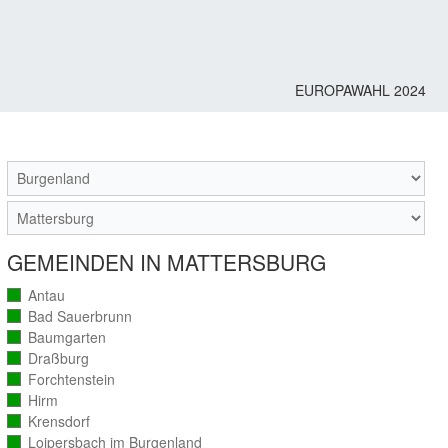
EUROPAWAHL 2024
M
GEMEINDEN IN MATTERSBURG
Antau
(vollständig
ausgezählt)
Bad Sauerbrunn
(vollständig
ausgezählt)
Baumgarten
(vollständig
ausgezählt)
Draßburg
(vollständig
ausgezählt)
Forchtenstein
(vollständig
ausgezählt)
Hirm
(vollständig
ausgezählt)
Krensdorf
(vollständig
ausgezählt)
Loipersbach im Burgenland
(vollständig