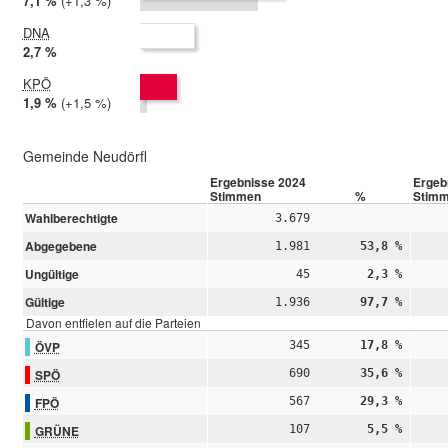
2024:
7,1 %
Differenz:
+1,3 %
2019:
5,9 %
DNA
2024:
2,7 %
2019: nicht teilgenommen
KPÖ
2024:
1,9 %
Differenz:
+1,5 %
2019:
0,4 %
Gemeinde Neudörfl
Ergebnisse 2024
Ergeb
Stimmen
%
Stim
Wahlberechtigte
3.679
Abgegebene
1.981
53,8 %
Ungültige
45
2,3 %
Gültige
1.936
97,7 %
Davon entfielen auf die Parteien
ÖVP
345
17,8 %
SPÖ
690
35,6 %
FPÖ
567
29,3 %
GRÜNE
107
5,5 %