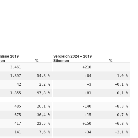
nisse 2019
Vergleich 2024 – 2019
men
%
Stimmen
%
3.461
+218
1.897
54,8 %
+84
-1,0 %
42
2,2 %
+3
+0,1 %
1.855
97,8 %
+81
-0,1 %
485
26,1 %
-140
-8,3 %
675
36,4 %
+15
-0,7 %
417
22,5 %
+150
+6,8 %
141
7,6 %
-34
-2,1 %