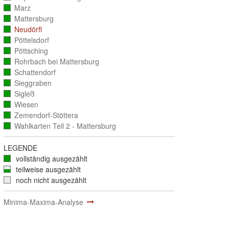
ausgezählt)
Marz
(vollständig
ausgezählt)
Mattersburg
(vollständig
ausgezählt)
Neudörfl
(vollständig
ausgezählt)
Pöttelsdorf
(vollständig
ausgezählt)
Pöttsching
(vollständig
ausgezählt)
Rohrbach bei Mattersburg
(vollständig
ausgezählt)
Schattendorf
(vollständig
ausgezählt)
Sieggraben
(vollständig
ausgezählt)
Sigleß
(vollständig
ausgezählt)
Wiesen
(vollständig
ausgezählt)
Zemendorf-Stöttera
(vollständig
ausgezählt)
Wahlkarten Teil 2 - Mattersburg
(vollständig
ausgezählt)
LEGENDE
vollständig ausgezählt
teilweise ausgezählt
noch nicht ausgezählt
Minima-Maxima-Analyse