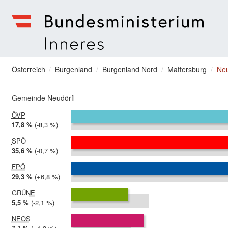
zum Menu springen
Bundesministerium | Inneres
Sie befinden sich hier
Österreich
Burgenland
Burgenland Nord
Mattersburg
Neu
Gemeinde Neudörfl
ÖVP
2024:
17,8 %
Differenz:
-8,3 %
2019:
26,1 %
SPÖ
2024:
35,6 %
Differenz:
-0,7 %
2019:
36,4 %
FPÖ
2024:
29,3 %
Differenz:
+6,8 %
2019:
22,5 %
GRÜNE
2024:
5,5 %
Differenz:
-2,1 %
2019:
7,6 %
NEOS