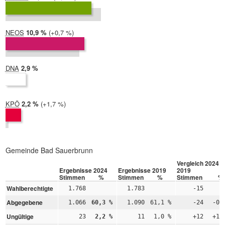
2019:
13,2 %
NEOS
2024:
10,9 %
Differenz:
+0,7 %
2019:
10,2 %
DNA
2024:
2,9 %
2019: nicht teilgenommen
KPÖ
2024:
2,2 %
Differenz:
+1,7 %
2019:
0,5 %
Gemeinde Bad Sauerbrunn
Vergleich 2024 –
Ergebnisse 2024
Ergebnisse 2019
2019
Stimmen
%
Stimmen
%
Stimmen
%
Wahlberechtigte
1.768
1.783
-15
Abgegebene
1.066
60,3 %
1.090
61,1 %
-24
-0,
Ungültige
23
2,2 %
11
1,0 %
+12
+1,