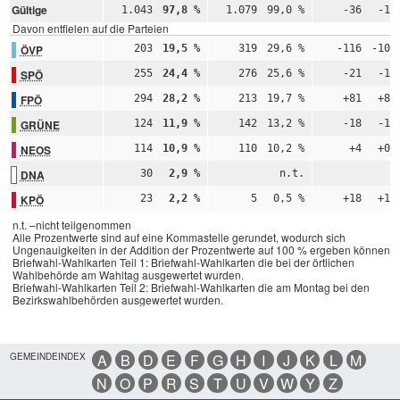
Gültige
1.043
97,8 %
1.079
99,0 %
-36
-1,
Davon entfielen auf die Parteien
ÖVP
203
19,5 %
319
29,6 %
-116
-10,
SPÖ
255
24,4 %
276
25,6 %
-21
-1,
FPÖ
294
28,2 %
213
19,7 %
+81
+8,
GRÜNE
124
11,9 %
142
13,2 %
-18
-1,
NEOS
114
10,9 %
110
10,2 %
+4
+0,
DNA
30
2,9 %
n.t.
n
KPÖ
23
2,2 %
5
0,5 %
+18
+1,
n.t. –nicht teilgenommen
Alle Prozentwerte sind auf eine Kommastelle gerundet, wodurch sich
Ungenauigkeiten in der Addition der Prozentwerte auf 100 % ergeben können.
Briefwahl-Wahlkarten Teil 1: Briefwahl-Wahlkarten die bei der örtlichen
Wahlbehörde am Wahltag ausgewertet wurden.
Briefwahl-Wahlkarten Teil 2: Briefwahl-Wahlkarten die am Montag bei den
Bezirkswahlbehörden ausgewertet wurden.
GEMEINDEINDEX
A
B
D
E
F
G
H
I
J
K
L
M
N
O
P
R
S
T
U
V
W
Y
Z