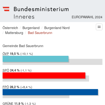
EUROPAWAHL 2024
Bundesministerium | Inneres
Sie befinden sich hier
Österreich
Burgenland
Burgenland Nord
zum
Mattersburg
Bad Sauerbrunn
Gemeinde Bad Sauerbrunn
ÖVP
2024:
19,5 %
Differenz:
-10,1 %
2019:
29,6 %
SPÖ
2024:
24,4 %
Differenz:
-1,1 %
2019:
25,6 %
FPÖ
2024:
28,2 %
Differenz:
+8,4 %
2019:
19,7 %
GRÜNE
2024:
11,9 %
Differenz:
-1,3 %