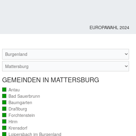
EUROPAWAHL 2024
M
GEMEINDEN IN MATTERSBURG
Antau
(vollständig
ausgezählt)
Bad Sauerbrunn
(vollständig
ausgezählt)
Baumgarten
(vollständig
ausgezählt)
Draßburg
(vollständig
ausgezählt)
Forchtenstein
(vollständig
ausgezählt)
Hirm
(vollständig
ausgezählt)
Krensdorf
(vollständig
ausgezählt)
Loipersbach im Burgenland
(vollständig