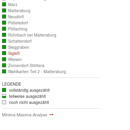
ausgezählt)
Marz
(vollständig
ausgezählt)
Mattersburg
(vollständig
ausgezählt)
Neudörfl
(vollständig
ausgezählt)
Pöttelsdorf
(vollständig
ausgezählt)
Pöttsching
(vollständig
ausgezählt)
Rohrbach bei Mattersburg
(vollständig
ausgezählt)
Schattendorf
(vollständig
ausgezählt)
Sieggraben
(vollständig
ausgezählt)
Sigleß
(vollständig
ausgezählt)
Wiesen
(vollständig
ausgezählt)
Zemendorf-Stöttera
(vollständig
ausgezählt)
Wahlkarten Teil 2 - Mattersburg
(vollständig
ausgezählt)
LEGENDE
vollständig ausgezählt
teilweise ausgezählt
noch nicht ausgezählt
Minima-Maxima-Analyse