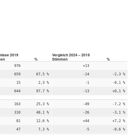
nisse 2019
Vergleich 2024 – 2019
men
%
Stimmen
%
976
+13
659
67,5 %
-14
-2,3 %
15
2,3 %
-1
-0,1 %
644
97,7 %
-13
+0,1 %
163
25,3 %
-49
-7,2 %
310
48,1 %
-26
-3,1 %
81
12,6 %
+44
+7,2 %
47
7,3 %
-5
-0,6 %