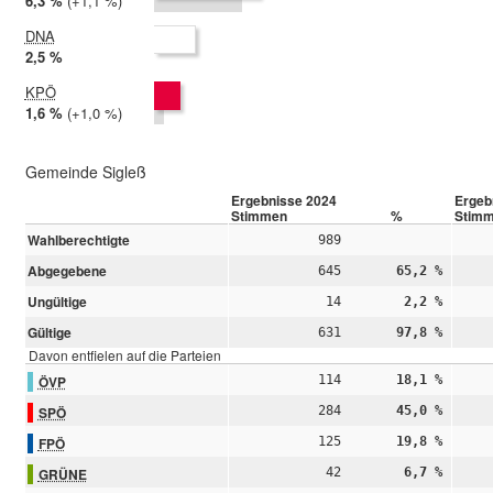
2024:
6,3 %
Differenz:
+1,1 %
2019:
5,3 %
DNA
2024:
2,5 %
2019: nicht teilgenommen
KPÖ
2024:
1,6 %
Differenz:
+1,0 %
2019:
0,6 %
Gemeinde Sigleß
Ergebnisse 2024
Ergeb
Stimmen
%
Stim
Wahlberechtigte
989
Abgegebene
645
65,2 %
Ungültige
14
2,2 %
Gültige
631
97,8 %
Davon entfielen auf die Parteien
ÖVP
114
18,1 %
SPÖ
284
45,0 %
FPÖ
125
19,8 %
GRÜNE
42
6,7 %