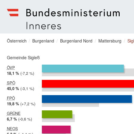
zum Menu springen
Bundesministerium | Inneres
Sie befinden sich hier
Österreich
Burgenland
Burgenland Nord
Mattersburg
Sig
Gemeinde Sigleß
ÖVP
2024:
18,1 %
Differenz:
-7,2 %
2019:
25,3 %
SPÖ
2024:
45,0 %
Differenz:
-3,1 %
2019:
48,1 %
FPÖ
2024:
19,8 %
Differenz:
+7,2 %
2019:
12,6 %
GRÜNE
2024:
6,7 %
Differenz:
-0,6 %
2019:
7,3 %
NEOS