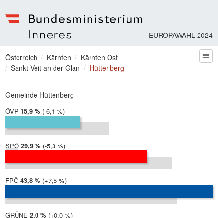
EUROPAWAHL 2024
Bundesministerium | Inneres
Sie befinden sich hier
Österreich
Kärnten
Kärnten Ost
zum
Sankt Veit an der Glan
Hüttenberg
Gemeinde Hüttenberg
ÖVP
2024:
15,9 %
Differenz:
-6,1 %
2019:
22,0 %
SPÖ
2024:
29,9 %
Differenz:
-5,3 %
2019:
35,2 %
FPÖ
2024:
43,8 %
Differenz:
+7,5 %
2019:
36,3 %
GRÜNE
2024:
2,0 %
Differenz:
+0,0 %