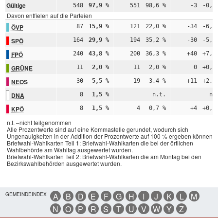
Gültige
548
97,9 %
551
98,6 %
-3
-0,7
Davon entfielen auf die Parteien
ÖVP
87
15,9 %
121
22,0 %
-34
-6,1
SPÖ
164
29,9 %
194
35,2 %
-30
-5,3
FPÖ
240
43,8 %
200
36,3 %
+40
+7,5
GRÜNE
11
2,0 %
11
2,0 %
0
+0,0
NEOS
30
5,5 %
19
3,4 %
+11
+2,0
DNA
8
1,5 %
n.t.
n.
KPÖ
8
1,5 %
4
0,7 %
+4
+0,7
n.t. –nicht teilgenommen
Alle Prozentwerte sind auf eine Kommastelle gerundet, wodurch sich
Ungenauigkeiten in der Addition der Prozentwerte auf 100 % ergeben können.
Briefwahl-Wahlkarten Teil 1: Briefwahl-Wahlkarten die bei der örtlichen
Wahlbehörde am Wahltag ausgewertet wurden.
Briefwahl-Wahlkarten Teil 2: Briefwahl-Wahlkarten die am Montag bei den
Bezirkswahlbehörden ausgewertet wurden.
GEMEINDEINDEX
A
B
D
E
F
G
H
I
J
K
L
M
N
O
P
R
S
T
U
V
W
Y
Z