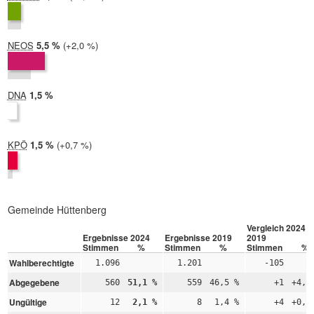
2019:
2,0 %
NEOS
2024:
5,5 %
Differenz:
+2,0 %
2019:
3,4 %
DNA
2024:
1,5 %
2019: nicht teilgenommen
KPÖ
2024:
1,5 %
Differenz:
+0,7 %
2019:
0,7 %
Gemeinde Hüttenberg
Vergleich 2024 –
Ergebnisse 2024
Ergebnisse 2019
2019
Stimmen
%
Stimmen
%
Stimmen
%
Wahlberechtigte
1.096
1.201
-105
Abgegebene
560
51,1 %
559
46,5 %
+1
+4,6
Ungültige
12
2,1 %
8
1,4 %
+4
+0,7