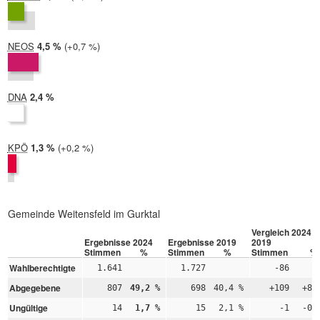
2019:
4,0 %
NEOS
2024:
4,5 %
Differenz:
+0,7 %
2019:
3,8 %
DNA
2024:
2,4 %
2019: nicht teilgenommen
KPÖ
2024:
1,3 %
Differenz:
+0,2 %
2019:
1,0 %
Gemeinde Weitensfeld im Gurktal
Vergleich 2024 –
Ergebnisse 2024
Ergebnisse 2019
2019
Stimmen
%
Stimmen
%
Stimmen
%
Wahlberechtigte
1.641
1.727
-86
Abgegebene
807
49,2 %
698
40,4 %
+109
+8,
Ungültige
14
1,7 %
15
2,1 %
-1
-0,