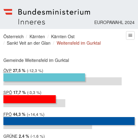
EUROPAWAHL 2024
Bundesministerium | Inneres
Sie befinden sich hier
Österreich
Kärnten
Kärnten Ost
zum
Sankt Veit an der Glan
Weitensfeld im Gurktal
Gemeinde Weitensfeld im Gurktal
ÖVP
2024:
27,5 %
Differenz:
-12,3 %
2019:
39,8 %
SPÖ
2024:
17,7 %
Differenz:
-3,3 %
2019:
20,9 %
FPÖ
2024:
44,3 %
Differenz:
+14,4 %
2019:
29,9 %
GRÜNE
2024:
2,4 %
Differenz:
-1,6 %