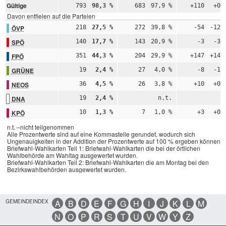
Gültige
793
98,3 %
683
97,9 %
+110
+0,
Davon entfielen auf die Parteien
ÖVP
218
27,5 %
272
39,8 %
-54
-12,
SPÖ
140
17,7 %
143
20,9 %
-3
-3,
FPÖ
351
44,3 %
204
29,9 %
+147
+14,
GRÜNE
19
2,4 %
27
4,0 %
-8
-1,
NEOS
36
4,5 %
26
3,8 %
+10
+0,
DNA
19
2,4 %
n.t.
n
KPÖ
10
1,3 %
7
1,0 %
+3
+0,
n.t. –nicht teilgenommen
Alle Prozentwerte sind auf eine Kommastelle gerundet, wodurch sich
Ungenauigkeiten in der Addition der Prozentwerte auf 100 % ergeben können.
Briefwahl-Wahlkarten Teil 1: Briefwahl-Wahlkarten die bei der örtlichen
Wahlbehörde am Wahltag ausgewertet wurden.
Briefwahl-Wahlkarten Teil 2: Briefwahl-Wahlkarten die am Montag bei den
Bezirkswahlbehörden ausgewertet wurden.
GEMEINDEINDEX
A
B
D
E
F
G
H
I
J
K
L
M
N
O
P
R
S
T
U
V
W
Y
Z