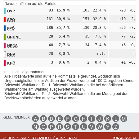
Davon entfielen auf die Parteien
ÖVP
83
15,9 %
103
22,4 %
-20
-6,5
SPÖ
161
30,9 %
151
32,9 %
+10
-2,0
FPÖ
186
35,7 %
130
28,3 %
+56
+7,4
GRÜNE
28
5,4 %
35
7,6 %
-7
-2,3
NEOS
40
7,7 %
34
7,4 %
+6
+0,3
DNA
20
3,8 %
n.t.
n.
KPÖ
3
0,6 %
2
0,4 %
+1
+0,1
n.t. –nicht teilgenommen
Alle Prozentwerte sind auf eine Kommastelle gerundet, wodurch sich
Ungenauigkeiten in der Addition der Prozentwerte auf 100 % ergeben können.
Briefwahl-Wahlkarten Teil 1: Briefwahl-Wahlkarten die bei der örtlichen
Wahlbehörde am Wahltag ausgewertet wurden.
Briefwahl-Wahlkarten Teil 2: Briefwahl-Wahlkarten die am Montag bei den
Bezirkswahlbehörden ausgewertet wurden.
GEMEINDEINDEX
A
B
D
E
F
G
H
I
J
K
L
M
N
O
P
R
S
T
U
V
W
Y
Z
© BUNDESMINISTERIUM FÜR INNERES
IMPRESSUM