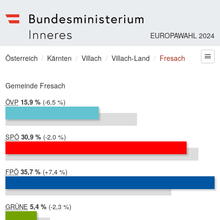
EUROPAWAHL 2024
Bundesministerium | Inneres
Sie befinden sich hier
Österreich
Kärnten
Villach
Villach-Land
Fresach
zum
Gemeinde Fresach
ÖVP
2024:
15,9 %
Differenz:
-6,5 %
2019:
22,4 %
SPÖ
2024:
30,9 %
Differenz:
-2,0 %
2019:
32,9 %
FPÖ
2024:
35,7 %
Differenz:
+7,4 %
2019:
28,3 %
GRÜNE
2024:
5,4 %
Differenz:
-2,3 %
2019:
7,6 %