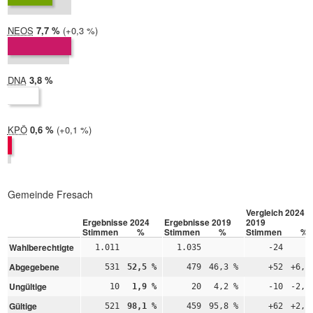
NEOS
2024:
7,7 %
Differenz:
+0,3 %
2019:
7,4 %
DNA
2024:
3,8 %
2019: nicht teilgenommen
KPÖ
2024:
0,6 %
Differenz:
+0,1 %
2019:
0,4 %
Gemeinde Fresach
Vergleich 2024 –
Ergebnisse 2024
Ergebnisse 2019
2019
Stimmen
%
Stimmen
%
Stimmen
%
Wahlberechtigte
1.011
1.035
-24
Abgegebene
531
52,5 %
479
46,3 %
+52
+6,2
Ungültige
10
1,9 %
20
4,2 %
-10
-2,3
Gültige
521
98,1 %
459
95,8 %
+62
+2,3