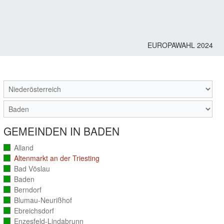
EUROPAWAHL 2024
M
GEMEINDEN IN BADEN
Alland
(vollständig
ausgezählt)
Altenmarkt an der Triesting
(vollständig
ausgezählt)
Bad Vöslau
(vollständig
ausgezählt)
Baden
(vollständig
ausgezählt)
Berndorf
(vollständig
ausgezählt)
Blumau-Neurißhof
(vollständig
ausgezählt)
Ebreichsdorf
(vollständig
ausgezählt)
Enzesfeld-Lindabrunn
(vollständig