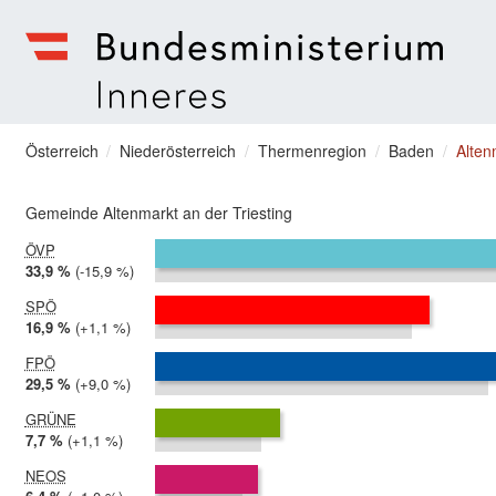
zum Menu springen
Bundesministerium | Inneres
Sie befinden sich hier
Österreich
Niederösterreich
Thermenregion
Baden
Alten
Gemeinde Altenmarkt an der Triesting
ÖVP
2024:
33,9 %
Differenz:
-15,9 %
2019:
49,7 %
SPÖ
2024:
16,9 %
Differenz:
+1,1 %
2019:
15,8 %
FPÖ
2024:
29,5 %
Differenz:
+9,0 %
2019:
20,5 %
GRÜNE
2024:
7,7 %
Differenz:
+1,1 %
2019:
6,6 %
NEOS