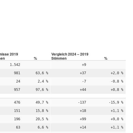
nisse 2019
Vergleich 2024 – 2019
men
%
Stimmen
%
1.542
+9
981
63,6 %
+37
+2,0 %
24
2,4 %
-7
-0,8 %
957
97,6 %
+44
+0,8 %
476
49,7 %
-137
-15,9 %
151
15,8 %
+18
+1,1 %
196
20,5 %
+99
+9,0 %
63
6,6 %
+14
+1,1 %