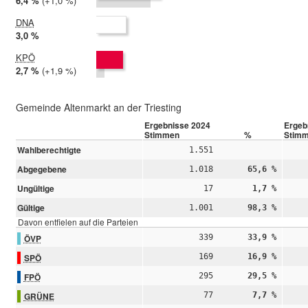
2024:
6,4 %
Differenz:
+1,0 %
2019:
5,4 %
DNA
2024:
3,0 %
2019: nicht teilgenommen
KPÖ
2024:
2,7 %
Differenz:
+1,9 %
2019:
0,8 %
Gemeinde Altenmarkt an der Triesting
Ergebnisse 2024
Ergeb
Stimmen
%
Stim
Wahlberechtigte
1.551
Abgegebene
1.018
65,6 %
Ungültige
17
1,7 %
Gültige
1.001
98,3 %
Davon entfielen auf die Parteien
ÖVP
339
33,9 %
SPÖ
169
16,9 %
FPÖ
295
29,5 %
GRÜNE
77
7,7 %