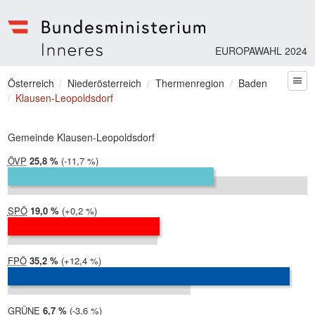
EUROPAWAHL 2024
Bundesministerium | Inneres
Sie befinden sich hier
Österreich
Niederösterreich
Thermenregion
Baden
zum
Klausen-Leopoldsdorf
Gemeinde Klausen-Leopoldsdorf
ÖVP
2024:
25,8 %
Differenz:
-11,7 %
2019:
37,5 %
SPÖ
2024:
19,0 %
Differenz:
+0,2 %
2019:
18,8 %
FPÖ
2024:
35,2 %
Differenz:
+12,4 %
2019:
22,8 %
GRÜNE
2024:
6,7 %
Differenz:
-3,6 %