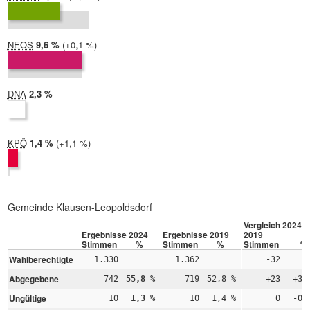
2019:
10,3 %
NEOS
2024:
9,6 %
Differenz:
+0,1 %
2019:
9,4 %
DNA
2024:
2,3 %
2019: nicht teilgenommen
KPÖ
2024:
1,4 %
Differenz:
+1,1 %
2019:
0,3 %
Gemeinde Klausen-Leopoldsdorf
Vergleich 2024 –
Ergebnisse 2024
Ergebnisse 2019
2019
Stimmen
%
Stimmen
%
Stimmen
%
Wahlberechtigte
1.330
1.362
-32
Abgegebene
742
55,8 %
719
52,8 %
+23
+3,
Ungültige
10
1,3 %
10
1,4 %
0
-0,